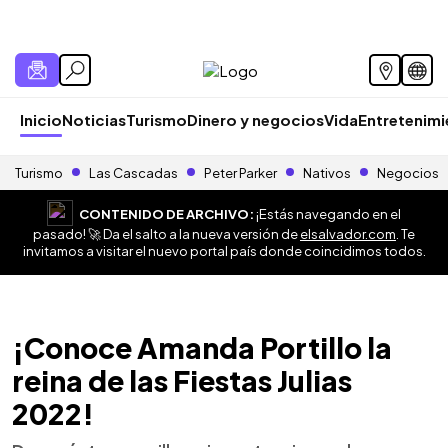
Inicio
Noticias
Turismo
Dinero y negocios
Vida
Entretenim
Turismo
Las Cascadas
Peter Parker
Nativos
Negocios
CONTENIDO DE ARCHIVO:
¡Estás navegando en el
pasado! 🚀 Da el salto a la nueva versión de
elsalvador.com
. Te
invitamos a visitar el nuevo portal país donde coincidimos todos.
¡Conoce Amanda Portillo la
reina de las Fiestas Julias
2022!