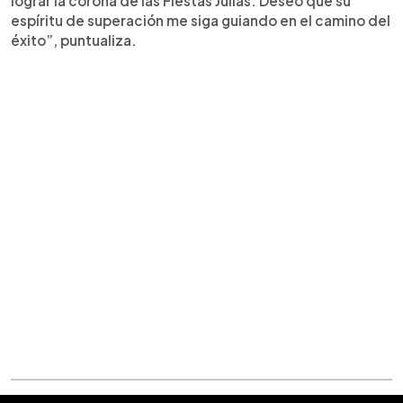
lograr la corona de las Fiestas Julias. Deseo que su
espíritu de superación me siga guiando en el camino del
éxito”, puntualiza.