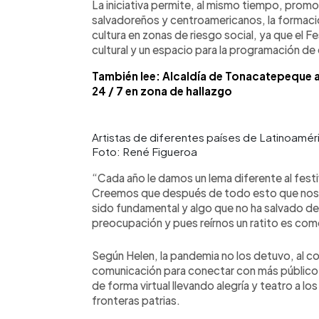
La iniciativa permite, al mismo tiempo, promo
salvadoreños y centroamericanos, la formación
cultura en zonas de riesgo social, ya que el 
cultural y un espacio para la programación d
También lee: Alcaldía de Tonacatepeque 
24 / 7 en zona de hallazgo
Artistas de diferentes países de Latinoaméric
Foto: René Figueroa
“Cada año le damos un lema diferente al festiva
Creemos que después de todo esto que nos h
sido fundamental y algo que no ha salvado de
preocupación y pues reírnos un ratito es como 
Según Helen, la pandemia no los detuvo, al c
comunicación para conectar con más público. E
de forma virtual llevando alegría y teatro a lo
fronteras patrias.