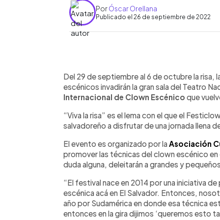
Por
Óscar Orellana
Publicado el 26 de septiembre de 2022
0:00
Facebook
Twitter
►
Escuchar artículo
Del 29 de septiembre al 6 de octubre la risa, 
escénicos invadirán la gran sala del Teatro Na
Internacional de Clown Escénico
que vuelv
“Viva la risa” es el lema con el que el Festiclo
salvadoreño a disfrutar de una jornada llena
El evento es organizado por la
Asociación Cul
promover las técnicas del clown escénico en e
duda alguna, deleitarán a grandes y pequeños 
“El festival nace en 2014 por una iniciativa d
escénica acá en El Salvador. Entonces, noso
año por Sudamérica en donde esa técnica est
entonces en la gira dijimos ‘queremos esto t