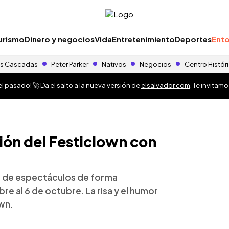
urismo
Dinero y negocios
Vida
Entretenimiento
Deportes
Ento
s Cascadas
Peter Parker
Nativos
Negocios
Centro Histór
 pasado! 🚀 Da el salto a la nueva versión de
elsalvador.com
. Te invitam
ión del Festiclown con
ie de espectáculos de forma
bre al 6 de octubre. La risa y el humor
own.