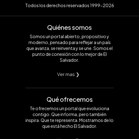
Todos los derechos reservados 1999-2026
Quiénes somos
Somos un portal abierto, propositivo y
moderno, pensado para reflejar a un país
que avanza, se reinventa y se une. Somos el
punto de conexión con lo mejor de El
Salvador.
Ver mas ❯
Qué ofrecemos
Te ofrecemos un portal que evoluciona
contigo. Que informa, pero también
inspira. Que te representa. Mostramos de lo
que está hecho El Salvador.