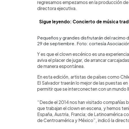
regresamos empezamos en la producción de est
directora ejecutiva.
Sigue leyendo: Concierto de música tradi
Pequeños y grandes disfrutarán del racimo 
29 de septiembre. Foto: cortesía Asociación 
Y es que el clown escénico es una experiencia
aviva el placer de jugar, de arrancar carcajad
de manera espontánea.
En esta edición, artistas de países como Chi
El Salvador traerán lo mejor de las puestas en
permitir que se interconecten con un mundo l
“Desde el 2014 nos han visitado compañías b
que trabajan el clown en escena, y hemos te
España, Austria, Francia; de Latinoamérica 
de Centroamérica y México”, indicó la directo