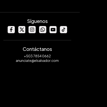
Síguenos
Contáctanos
+503 7854 0662
anunciate@elsalvador.com