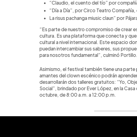
“Claudio, el cuento del tío” por compañía
“Día a Día”, por Circo Teatro Compañía, e
La risus pachanga miusic claun” por Pájar
“Es parte de nuestro compromiso de crear es
cultura. Es una plataforma que conecta y que 
cultural a nivel internacional. Este espacio do
puedan intercambiar sus saberes, sus propues
para nosotros fundamental”, culminó Portillo
Asimismo, el festival también tiene una part
amantes del clown escénico podrán aprender 
desarrollarán dos talleres gratuitos: “Yo, Ob
Social”, brindado por Ever López, en la Casa 
octubre, de 8:00 a.m. a 12:00 p.m.