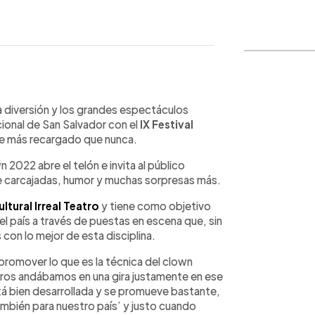
WhatsApp
Copiar link
la diversión y los grandes espectáculos
cional de San Salvador con el
IX Festival
e más recargado que nunca.
wn 2022 abre el telón e invita al público
 de carcajadas, humor y muchas sorpresas más.
tural Irreal Teatro
y tiene como objetivo
l país a través de puestas en escena que, sin
con lo mejor de esta disciplina.
e promover lo que es la técnica del clown
tros andábamos en una gira justamente en ese
á bien desarrollada y se promueve bastante,
ambién para nuestro país’ y justo cuando