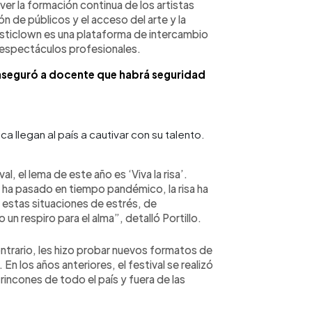
ver la formación continua de los artistas
 de públicos y el acceso del arte y la
Festiclown es una plataforma de intercambio
e espectáculos profesionales.
aseguró a docente que habrá seguridad
a llegan al país a cautivar con su talento.
l, el lema de este año es ‘Viva la risa’.
a pasado en tiempo pandémico, la risa ha
 estas situaciones de estrés, de
un respiro para el alma”, detalló Portillo.
ontrario, les hizo probar nuevos formatos de
n los años anteriores, el festival se realizó
s rincones de todo el país y fuera de las