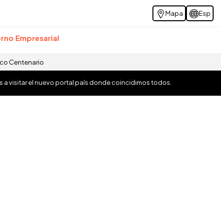
Mapa
Esp
rno Empresarial
ico Centenario
os a visitar el nuevo portal país donde coincidimos todos.