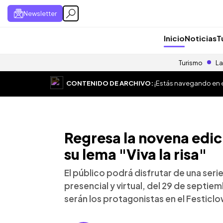
Newsletter
Inicio
Noticias
T
Turismo
La
CONTENIDO DE ARCHIVO:
¡Estás navegando en el
Regresa la novena edic
su lema "Viva la risa"
El público podrá disfrutar de una ser
presencial y virtual, del 29 de septiem
serán los protagonistas en el Festicl