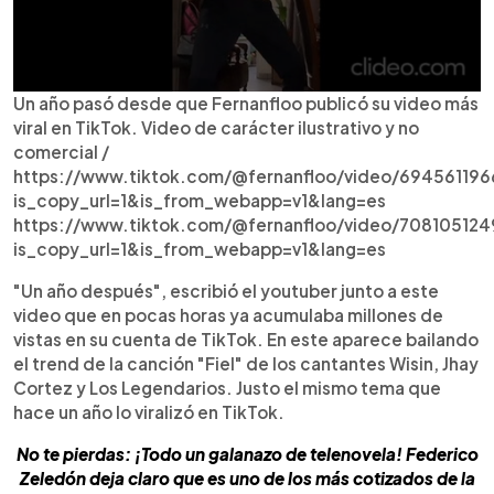
Un año pasó desde que Fernanfloo publicó su video más
viral en TikTok. Video de carácter ilustrativo y no
comercial /
https://www.tiktok.com/@fernanfloo/video/69456119
is_copy_url=1&is_from_webapp=v1&lang=es
https://www.tiktok.com/@fernanfloo/video/70810512
is_copy_url=1&is_from_webapp=v1&lang=es
"Un año después", escribió el youtuber junto a este
video que en pocas horas ya acumulaba millones de
vistas en su cuenta de TikTok. En este aparece bailando
el trend de la canción "Fiel" de los cantantes Wisin, Jhay
Cortez y Los Legendarios. Justo el mismo tema que
hace un año lo viralizó en TikTok.
No te pierdas: ¡Todo un galanazo de telenovela! Federico
Zeledón deja claro que es uno de los más cotizados de la