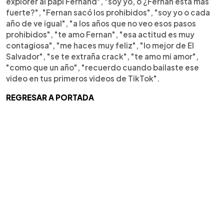
explorer al papi Fernand", "soy yo, o ¿Fernan está más
fuerte?", "Fernan sacó los prohibidos", "soy yo o cada
año de ve igual", "a los años que no veo esos pasos
prohibidos", "te amo Fernan", "esa actitud es muy
contagiosa", "me haces muy feliz", "lo mejor de El
Salvador", "se te extraña crack", "te amo mi amor",
"como que un año", "recuerdo cuando bailaste ese
video en tus primeros videos de TikTok".
REGRESAR A PORTADA