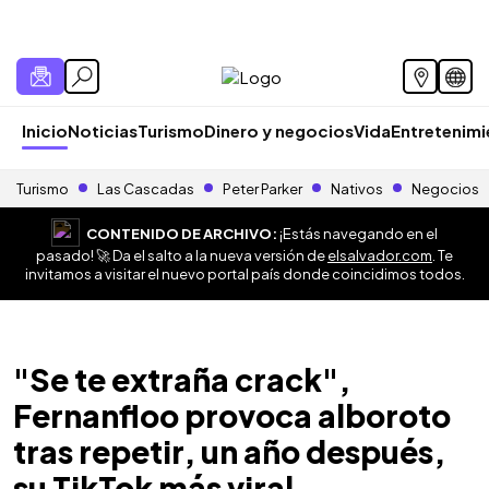
Inicio
Noticias
Turismo
Dinero y negocios
Vida
Entretenim
Turismo
Las Cascadas
Peter Parker
Nativos
Negocios
CONTENIDO DE ARCHIVO:
¡Estás navegando en el
pasado! 🚀 Da el salto a la nueva versión de
elsalvador.com
. Te
invitamos a visitar el nuevo portal país donde coincidimos todos.
"Se te extraña crack",
Fernanfloo provoca alboroto
tras repetir, un año después,
su TikTok más viral