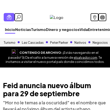
Inicio
Noticias
Turismo
Dinero y negocios
Vida
Entretenim
Turismo
Las Cascadas
Peter Parker
Nativos
Negocios
CONTENIDO DE ARCHIVO:
¡Estás navegando en el
pasado! 🚀 Da el salto a la nueva versión de
elsalvador.com
. Te
invitamos a visitar el nuevo portal país donde coincidimos todos.
Feid anuncia nuevo álbum
para 29 de septiembre
"Mor no le temas a la oscuridad" es el nombre que
llevará el próximo álbum del artista urbano.