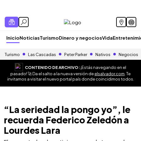
Inicio
Noticias
Turismo
Dinero y negocios
Vida
Entretenim
Turismo
Las Cascadas
Peter Parker
Nativos
Negocios
CONTENIDO DE ARCHIVO:
¡Estás navegando en el
pasado! 🚀 Da el salto a la nueva versión de
elsalvador.com
. Te
invitamos a visitar el nuevo portal país donde coincidimos todos.
“La seriedad la pongo yo”, le
recuerda Federico Zeledón a
Lourdes Lara