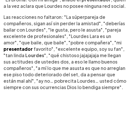
a la vez aclara que Lourdes no posee ninguna red social.
Las reacciones no faltaron: "La súperpareja de
compañeros, sigan así sin perder la amistad", "deberías
bailar con Lourdes", "le gusta, pero le asusta", "pareja
excelente de profesionales", "Lourdes Lara es un
amor", "que baile, que baile", "pobre compañera", "mi
presentador
favorito", "excelente equipo, soy su fan",
"tan linda
Lourdes
", "qué chistoso jajajajaja me llegan
sus actitudes de ustedes dos, a eso le llamo buenos
compañeros", "a mí lo que me asusta es que no arreglan
ese piso todo deteriorado del set, da a pensar que
están mal ahí", "ay no… pobrecita Lourdes… usted cómo
siempre con sus ocurrencias Dios lo bendiga siempre".