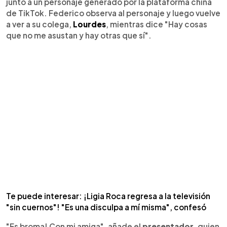
junto a un personaje generado por la plataforma china
de TikTok. Federico observa al personaje y luego vuelve
a ver a su colega,
Lourdes
, mientras dice "Hay cosas
que no me asustan y hay otras que sí".
Te puede interesar: ¡Ligia Roca regresa a la televisión
"sin cuernos"! "Es una disculpa a mí misma", confesó
"Es broma! Con mi amiga", añade el
presentador
, quien