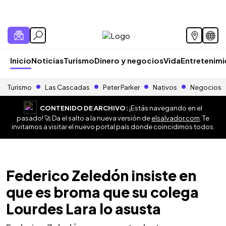
Inicio
Noticias
Turismo
Dinero y negocios
Vida
Entretenim
Turismo
Las Cascadas
Peter Parker
Nativos
Negocios
CONTENIDO DE ARCHIVO:
¡Estás navegando en el
pasado! 🚀 Da el salto a la nueva versión de
elsalvador.com
. Te
invitamos a visitar el nuevo portal país donde coincidimos todos.
Federico Zeledón insiste en
que es broma que su colega
Lourdes Lara lo asusta