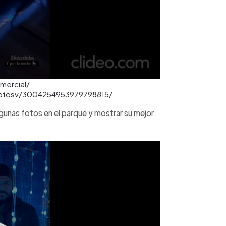
omercial/
ysotosv/3004254953979798815/
unas fotos en el parque y mostrar su mejor