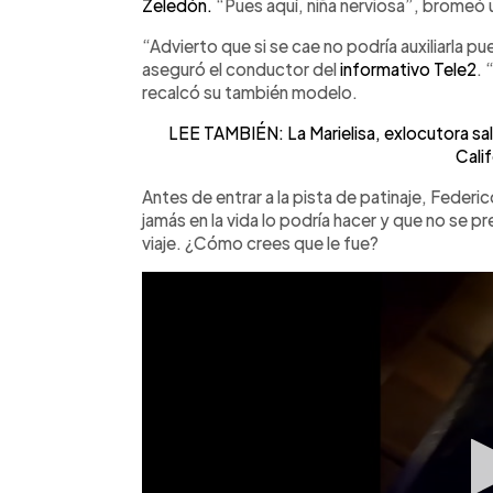
Zeledón.
“Pues aquí, niña nerviosa”, bromeó
“Advierto que si se cae no podría auxiliarla p
aseguró el conductor del
informativo Tele2
. 
recalcó su también modelo.
LEE TAMBIÉN: La Marielisa, exlocutora sa
Calif
Antes de entrar a la pista de patinaje, Federic
jamás en la vida lo podría hacer y que no se
viaje. ¿Cómo crees que le fue?