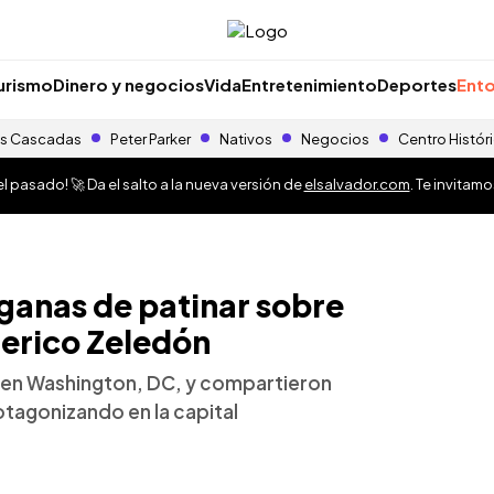
urismo
Dinero y negocios
Vida
Entretenimiento
Deportes
Ento
s Cascadas
Peter Parker
Nativos
Negocios
Centro Histór
 pasado! 🚀 Da el salto a la nueva versión de
elsalvador.com
. Te invitam
 ganas de patinar sobre
derico Zeledón
 en Washington, DC, y compartieron
otagonizando en la capital