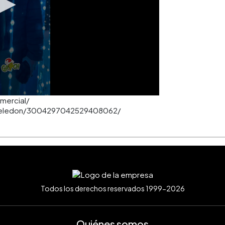
omercial/
ezeledon/3004297042529408062/
Todos los derechos reservados 1999-2026
Quiénes somos