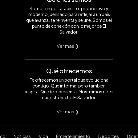
Somos un portal abierto, propositivo y
moderno, pensado para reflejar a un país
que avanza, se reinventa y se une. Somos el
punto de conexión con lo mejor de El
Salvador.
Ver mas ❯
Qué ofrecemos
Te ofrecemos un portal que evoluciona
contigo. Que informa, pero también
inspira. Que te representa. Mostramos de lo
que está hecho El Salvador.
Ver mas ❯
smo
Noticias
Vida
Entretenimiento
Deportes
Dine