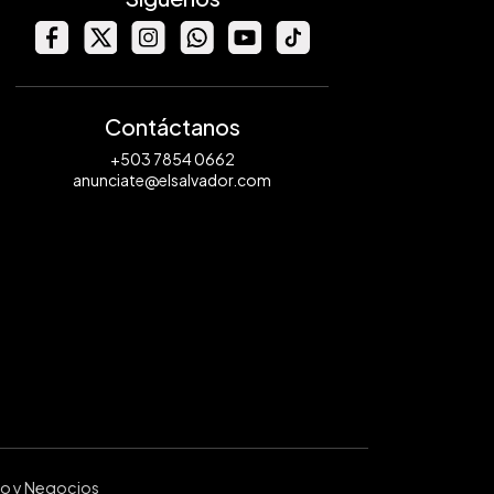
Contáctanos
+503 7854 0662
anunciate@elsalvador.com
ro y Negocios