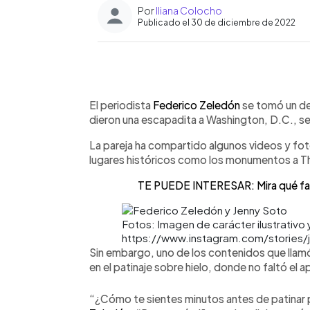
Por
Iliana Colocho
Publicado el 30 de diciembre de 2022
0:00
Facebook
Twitter
►
Escuchar artículo
El periodista
Federico Zeledón
se tomó un d
dieron una escapadita a Washington, D.C., s
La pareja ha compartido algunos videos y foto
lugares históricos como los monumentos a T
TE PUEDE INTERESAR: Mira qué fam
Fotos: Imagen de carácter ilustrativo 
https://www.instagram.com/stories
Sin embargo, uno de los contenidos que llamó
en el patinaje sobre hielo, donde no faltó el 
“¿Cómo te sientes minutos antes de patinar 