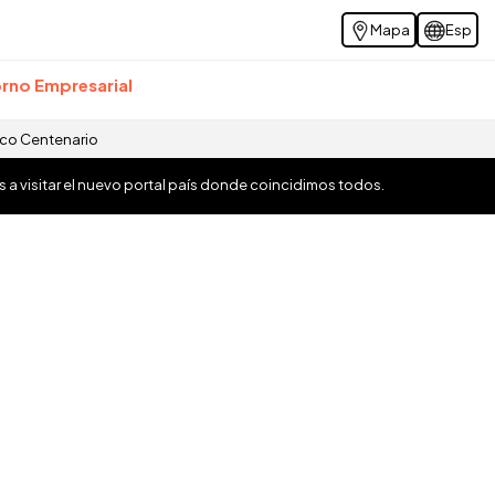
Mapa
Esp
rno Empresarial
ico Centenario
os a visitar el nuevo portal país donde coincidimos todos.