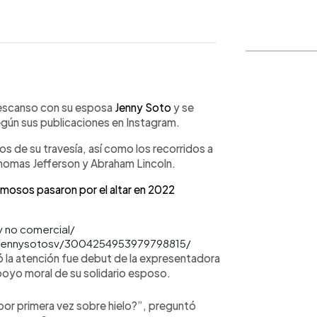
WhatsApp
Copiar link
escanso con su esposa
Jenny Soto
y se
egún sus publicaciones en Instagram.
s de su travesía, así como los recorridos a
homas Jefferson y Abraham Lincoln.
osos pasaron por el altar en 2022
y no comercial/
/jennysotosv/3004254953979798815/
 la atención fue debut de la expresentadora
apoyo moral de su solidario esposo.
por primera vez sobre hielo?”, preguntó