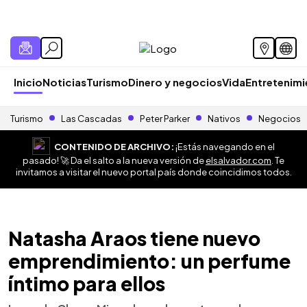
Inicio
Noticias
Turismo
Dinero y negocios
Vida
Entretenim
Turismo
Las Cascadas
Peter Parker
Nativos
Negocios
CONTENIDO DE ARCHIVO:
¡Estás navegando en el
pasado! 🚀 Da el salto a la nueva versión de
elsalvador.com
. Te
invitamos a visitar el nuevo portal país donde coincidimos todos.
Natasha Araos tiene nuevo
emprendimiento: un perfume
íntimo para ellos