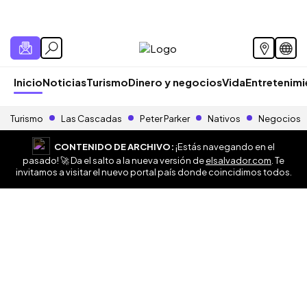
Inicio
Noticias
Turismo
Dinero y negocios
Vida
Entretenim
Turismo
Las Cascadas
Peter Parker
Nativos
Negocios
CONTENIDO DE ARCHIVO:
¡Estás navegando en el
pasado! 🚀 Da el salto a la nueva versión de
elsalvador.com
. Te
invitamos a visitar el nuevo portal país donde coincidimos todos.