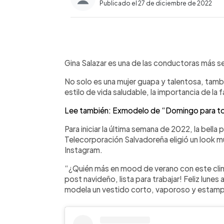
Publicado el 27 de diciembre de 2022
0:00
Facebook
Twitter
►
Escuchar artículo
Gina Salazar es una de las conductoras más se
No solo es una mujer guapa y talentosa, tamb
estilo de vida saludable, la importancia de la fa
Lee también: Exmodelo de “Domingo para to
Para iniciar la última semana de 2022, la bel
Telecorporación Salvadoreña eligió un look m
Instagram.
“¿Quién más en mood de verano con este clima
post navideño, lista para trabajar! Feliz lunes a
modela un vestido corto, vaporoso y estampa