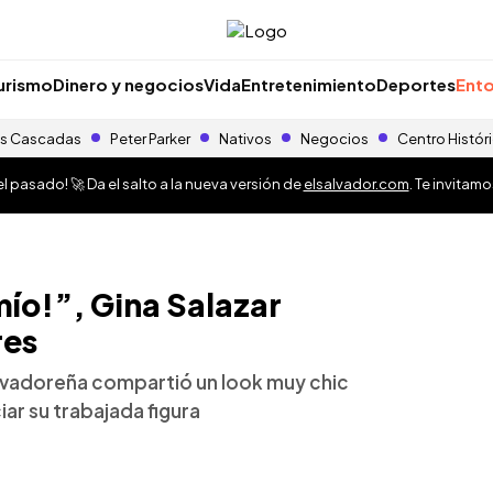
urismo
Dinero y negocios
Vida
Entretenimiento
Deportes
Ento
s Cascadas
Peter Parker
Nativos
Negocios
Centro Histór
 pasado! 🚀 Da el salto a la nueva versión de
elsalvador.com
. Te invitam
mío!”, Gina Salazar
res
lvadoreña compartió un look muy chic
ar su trabajada figura