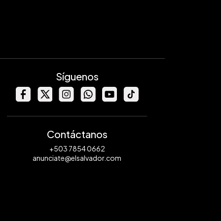
Síguenos
Contáctanos
+503 7854 0662
anunciate@elsalvador.com