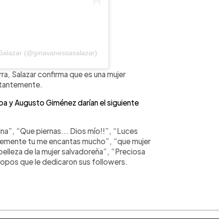
 Salazar (@ginavanessasalazar)
rra, Salazar confirma que es una mujer
stantemente.
roa y Augusto Giménez darían el siguiente
na”, “Que piernas... Dios mío!!”, “Luces
plemente tu me encantas mucho”, “que mujer
belleza de la mujer salvadoreña”, “Preciosa
iropos que le dedicaron sus followers.