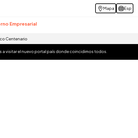
Mapa
Esp
rno Empresarial
ico Centenario
os a visitar el nuevo portal país donde coincidimos todos.