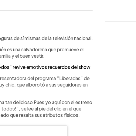
WhatsApp
Copiar link
guras de sí mismas de la televisión nacional.
ién es una salvadoreña que promueve el
milia y el buen vestir.
dos” revive emotivos recuerdos del show
la presentadora del programa “Liberadas” de
uy chic, que alborotó a sus seguidores en
 tan delicioso Pues yo aquí con el estreno
 todos!”, se lee al pie del clip en el que
do que resalta sus atributos físicos.