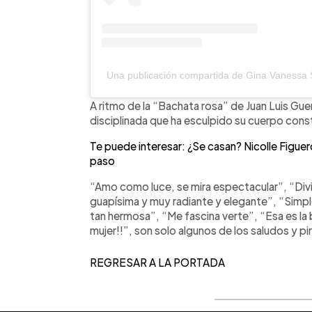
Una publicación compartida de Gina Vanessa
A ritmo de la “Bachata rosa” de Juan Luis Gue
disciplinada que ha esculpido su cuerpo con
Te puede interesar: ¿Se casan? Nicolle Figue
paso
“Amo como luce, se mira espectacular”, “Divi
guapísima y muy radiante y elegante”, “Sim
tan hermosa”, “Me fascina verte”, “Esa es la 
mujer!!”, son solo algunos de los saludos y p
REGRESAR A LA PORTADA