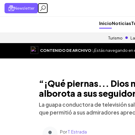
Newsletter
Inicio
Noticias
T
Turismo
La
CONTENIDO DE ARCHIVO:
¡Estás navegando en el
“¡Qué piernas... Dios 
alborota a sus seguido
La guapa conductora de televisión sa
que permitió a sus admiradores apreci
Por
T. Estrada