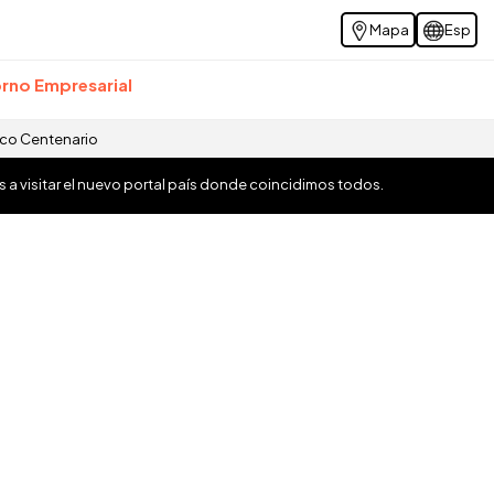
Mapa
Esp
rno Empresarial
ico Centenario
os a visitar el nuevo portal país donde coincidimos todos.