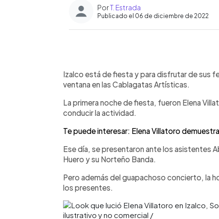
Por
T. Estrada
Publicado el 06 de diciembre de 2022
0:00
Facebook
Twitter
►
Escuchar artículo
Izalco está de fiesta y para disfrutar de sus f
ventana en las Cablagatas Artísticas.
La primera noche de fiesta, fueron Elena Vill
conducir la actividad.
Te puede interesar: Elena Villatoro demuestr
Ese día, se presentaron ante los asistentes Aby
Huero y su Norteño Banda.
Pero además del guapachoso concierto, la ho
los presentes.