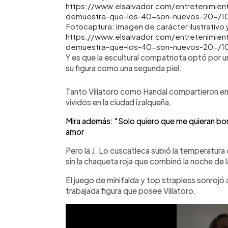
Fotocaptura: imagen de carácter ilustrativo 
https://www.elsalvador.com/entretenimient
demuestra-que-los-40-son-nuevos-20-/1
Y es que la escultural compatriota optó por u
su figura como una segunda piel.
Tanto Villatoro como Handal compartieron en
vividos en la ciudad izalqueña.
Mira además: "Solo quiero que me quieran bon
amor
Pero la J. Lo cuscatleca subió la temperatura 
sin la chaqueta roja que combinó la noche de l
El juego de minifalda y top strapless sonrojó 
trabajada figura que posee Villatoro.