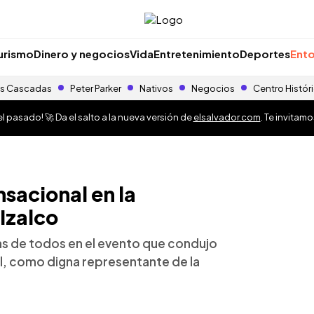
urismo
Dinero y negocios
Vida
Entretenimiento
Deportes
Ento
s Cascadas
Peter Parker
Nativos
Negocios
Centro Histór
 pasado! 🚀 Da el salto a la nueva versión de
elsalvador.com
. Te invitam
nsacional en la
Izalco
das de todos en el evento que condujo
al, como digna representante de la