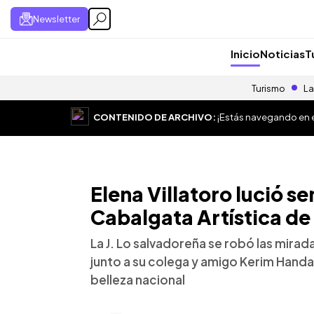
Newsletter
Inicio
Noticias
T
Turismo
La
CONTENIDO DE ARCHIVO:
¡Estás navegando en el
Elena Villatoro lució se
Cabalgata Artística de 
La J. Lo salvadoreña se robó las mira
junto a su colega y amigo Kerim Hand
belleza nacional