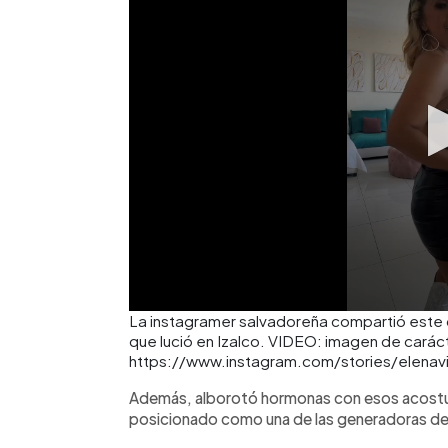
La instagramer salvadoreña compartió este c
que lució en Izalco. VIDEO: imagen de carácte
https://www.instagram.com/stories/elenav
Además, alborotó hormonas con esos acost
posicionado como una de las generadoras de