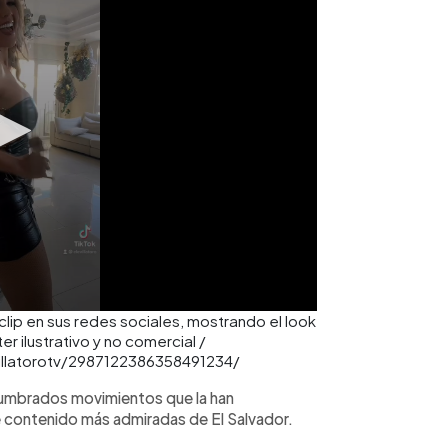
lip en sus redes sociales, mostrando el look
r ilustrativo y no comercial /
illatorotv/2987122386358491234/
umbrados movimientos que la han
 contenido más admiradas de El Salvador.