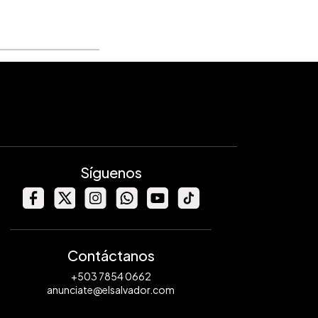
Síguenos
Contáctanos
+503 7854 0662
anunciate@elsalvador.com