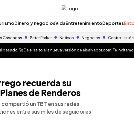
urismo
Dinero y negocios
Vida
Entretenimiento
Deportes
Ento
s Cascadas
Peter Parker
Nativos
Negocios
Centro Histór
 pasado! 🚀 Da el salto a la nueva versión de
elsalvador.com
. Te invitam
rrego recuerda su
 Planes de Renderos
 compartió un TBT en sus redes
ciones entre sus miles de seguidores