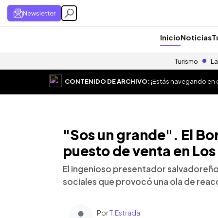
Newsletter
Inicio
Noticias
T
Turismo
La
CONTENIDO DE ARCHIVO:
¡Estás navegando en el
"Sos un grande". El Bo
puesto de venta en Los
El ingenioso presentador salvadoreño
sociales que provocó una ola de reac
Por
T. Estrada