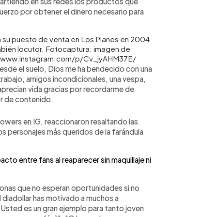
iendo en sus redes los productos que
fuerzo por obtener el dinero necesario para
mbién locutor. Fotocaptura: imagen de
tps://www.instagram.com/p/Cv_jyAHM37E/
desde el suelo, Dios me ha bendecido con una
rabajo, amigos incondicionales, una vespa,
precian vida gracias por recordarme de
r de contenido.
owers en IG, reaccionaron resaltando las
os personajes más queridos de la farándula
to entre fans al reaparecer sin maquillaje ni
sonas que no esperan oportunidades si no
el diadollar has motivado a muchos a
Usted es un gran ejemplo para tanto joven