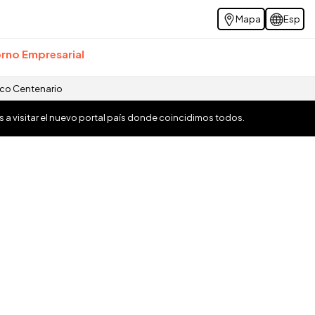
Mapa
Esp
rno Empresarial
ico Centenario
os a visitar el nuevo portal país donde coincidimos todos.