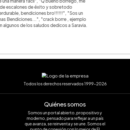
de una manera fácil", "Q bueno borrego, me
lón de escalones de éxito y sobretodo
erdurable, bendiciones bro!!!!!!", "Sos un
s Bendiciones...", "crack borre , ejemplo
n algunos de los saludos dedicos a Saravia.
Todos los derechos reservados 1999-2026
Quiénes somos
Somos un portal abierto, propositivo y
moderno, pensado para reflejar a un país
que avanza, se reinventa y se une. Somos el
punto de conexión con lo mejor de El