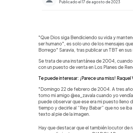
Publicado el 17 de agosto de 2023
0:00
Facebook
Twitter
►
Escuchar artículo
"Que Dios siga Bendiciendo su vida y mante
ser humano", es solo uno de los mensajes que 
Borrego" Saravia, tras publicar un TBT en sus
Se trata de una instantánea de 2004, cuando 
con un puesto de venta en Los Planes de Re
Te puede interesar: ¡Parece una miss! Raquel
"Domingo 22 de febrero de 2004. A tres años 
tomo mi amigo @ea_zavala cuando yo vendía A
puede observar que ese era mi puesto lleno de 
tiempo y decirle al “Rey Babar” que no se iba a 
texto al pie de la imagen.
Hay que destacar que el también locutor de 