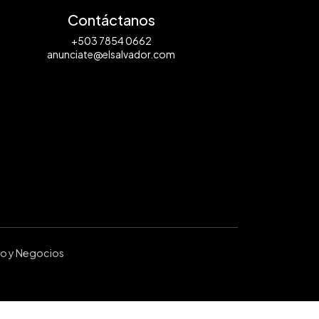
Contáctanos
+503 7854 0662
anunciate@elsalvador.com
ro y Negocios