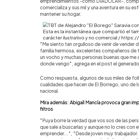
emprendimientos -como DIADOLAR-, compart
comercializa y sus mil y una aventura en su es
mantener su hogar.
Esta es la instantánea que compartió el ta
carácter ilustrativo y no comercial / ht
"Me siento tan orgulloso de venir de vender 
familia hermosa, excelentes compañeros de t
un vocho y muchas personas buenas que me a
donde vengo", agrega en el post el generado
Como respuesta, algunos de sus miles de foll
cualidades que hacen de El Borrego, uno de l
nacional.
Mira además: Abigaíl Mancía provoca gran impac
filtros
"Puya borre la verdad que vos sos de las per
que sale a buscarlas y aunque no lo cres con 
emprender...", "Desde joven muy trabajador. 