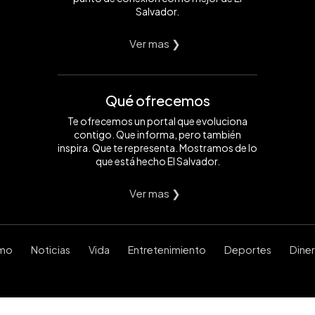
Salvador.
Ver mas ❯
Qué ofrecemos
Te ofrecemos un portal que evoluciona
contigo. Que informa, pero también
inspira. Que te representa. Mostramos de lo
que está hecho El Salvador.
Ver mas ❯
smo
Noticias
Vida
Entretenimiento
Deportes
Dine