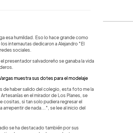
WhatsApp
Copiar link
nga esa humildad. Eso lo hace grande como
los internautas dedicaron a Alejandro "El
 redes sociales.
el presentador salvadoreño se ganaba la vida
nderos.
 Vargas muestra sus dotes para el modelaje
de haber salido del colegio, esta foto me la
rtesanías en el mirador de Los Planes, se
cositas, si tan solo pudiera regresar el
arrepentir de nada...", se lee al inicio del
radio se ha destacado también por sus