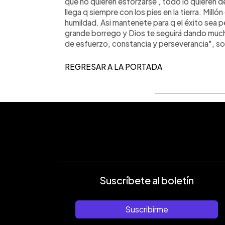
que no quieren esforzarse , todo lo quieren 
llega q siempre con los pies en la tierra. Mil
humildad. Asi mantenete para q el éxito sea p
grande borrego y Dios te seguirá dando mucha
de esfuerzo, constancia y perseverancia", so
REGRESAR A LA PORTADA
Suscríbete al boletín
Suscribirme