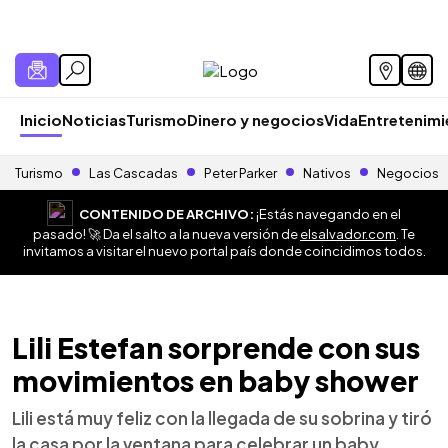
Inicio
Noticias
Turismo
Dinero y negocios
Vida
Entretenim
Turismo
Las Cascadas
Peter Parker
Nativos
Negocios
CONTENIDO DE ARCHIVO:
¡Estás navegando en el
pasado! 🚀 Da el salto a la nueva versión de
elsalvador.com
. Te
invitamos a visitar el nuevo portal país donde coincidimos todos.
Lili Estefan sorprende con sus
movimientos en baby shower
Lili está muy feliz con la llegada de su sobrina y tiró
la casa por la ventana para celebrar un baby