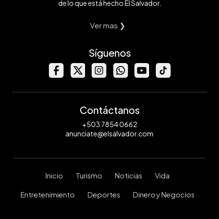
de lo que está hecho El Salvador.
Ver mas ❯
Síguenos
Contáctanos
+503 7854 0662
anunciate@elsalvador.com
Inicio
Turismo
Noticias
Vida
Entretenimiento
Deportes
Dinero y Negocios