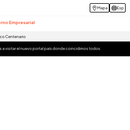
Mapa
Esp
rno Empresarial
ico Centenario
os a visitar el nuevo portal país donde coincidimos todos.