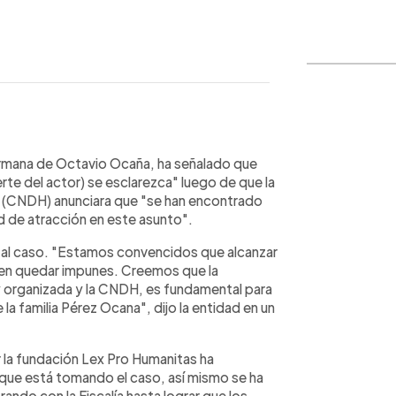
WhatsApp
Copiar link
ermana de Octavio Ocaña, ha señalado que
rte del actor) se esclarezca" luego de que la
 (CNDH) anunciara que "se han encontrado
d de atracción en este asunto".
al caso. "Estamos convencidos que alcanzar
eben quedar impunes. Creemos que la
 y organizada y la CNDH, es fundamental para
 la familia Pérez Ocana", dijo la entidad en un
 la fundación Lex Pro Humanitas ha
 que está tomando el caso, así mismo se ha
ndo con la Fiscalía hasta lograr que los