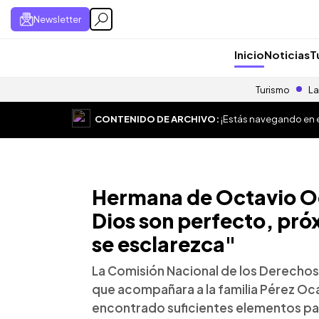
Newsletter
Inicio
Noticias
T
Turismo
La
CONTENIDO DE ARCHIVO:
¡Estás navegando en el
Hermana de Octavio O
Dios son perfecto, pró
se esclarezca"
La Comisión Nacional de los Derecho
que acompañara a la familia Pérez Oca
encontrado suficientes elementos par