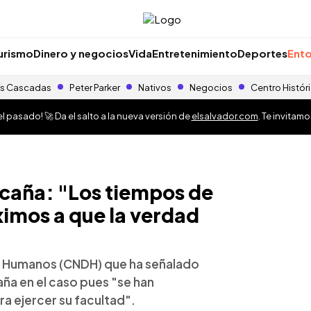
urismo
Dinero y negocios
Vida
Entretenimiento
Deportes
Ento
s Cascadas
Peter Parker
Nativos
Negocios
Centro Histór
 pasado! 🚀 Da el salto a la nueva versión de
elsalvador.com
. Te invitam
caña: "Los tiempos de
ximos a que la verdad
s Humanos (CNDH) que ha señalado
ña en el caso pues "se han
a ejercer su facultad".