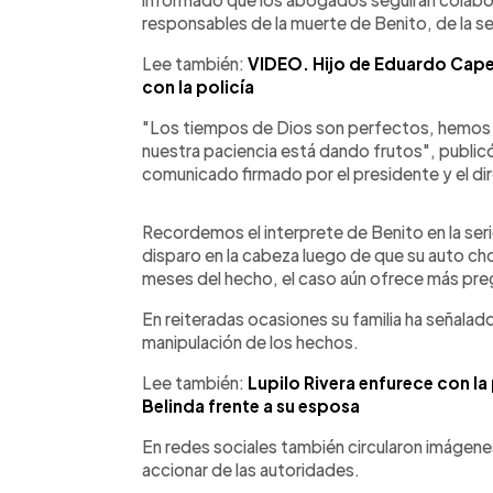
responsables de la muerte de Benito, de la ser
Lee también:
VIDEO. Hijo de Eduardo Capet
con la policía
"Los tiempos de Dios son perfectos, hemos 
nuestra paciencia está dando frutos", publi
comunicado firmado por el presidente y el di
Recordemos el interprete de Benito en la ser
disparo en la cabeza luego de que su auto choc
meses del hecho, el caso aún ofrece más pre
En reiteradas ocasiones su familia ha señalado
manipulación de los hechos.
Lee también:
Lupilo Rivera enfurece con l
Belinda frente a su esposa
En redes sociales también circularon imágenes 
accionar de las autoridades.