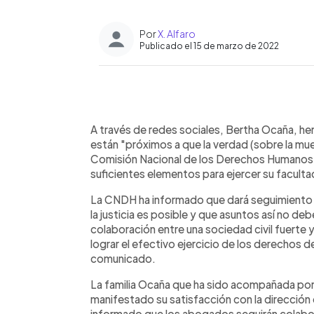
Por
X. Alfaro
Publicado el 15 de marzo de 2022
0:00
Facebook
Twitter
►
Escuchar artículo
A través de redes sociales, Bertha Ocaña, h
están "próximos a que la verdad (sobre la mue
Comisión Nacional de los Derechos Humanos
suficientes elementos para ejercer su faculta
La CNDH ha informado que dará seguimiento 
la justicia es posible y que asuntos así no d
colaboración entre una sociedad civil fuerte
lograr el efectivo ejercicio de los derechos de
comunicado.
La familia Ocaña que ha sido acompañada por
manifestado su satisfacción con la dirección
informado que los abogados seguirán colabora