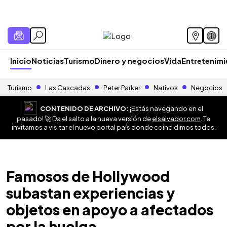
Inicio
Noticias
Turismo
Dinero y negocios
Vida
Entretenim
Turismo
Las Cascadas
Peter Parker
Nativos
Negocios
CONTENIDO DE ARCHIVO:
¡Estás navegando en el
pasado! 🚀 Da el salto a la nueva versión de
elsalvador.com
. Te
invitamos a visitar el nuevo portal país donde coincidimos todos.
Famosos de Hollywood
subastan experiencias y
objetos en apoyo a afectados
por la huelga