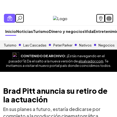
Inicio
Noticias
Turismo
Dinero y negocios
Vida
Entretenim
Turismo
Las Cascadas
Peter Parker
Nativos
Negocios
CONTENIDO DE ARCHIVO:
¡Estás navegando en el
pasado! 🚀 Da el salto a la nueva versión de
elsalvador.com
. Te
invitamos a visitar el nuevo portal país donde coincidimos todos.
Brad Pitt anuncia su retiro de
la actuación
En sus planes a futuro, estaría dedicarse por
completo a la producción cinematográfica.