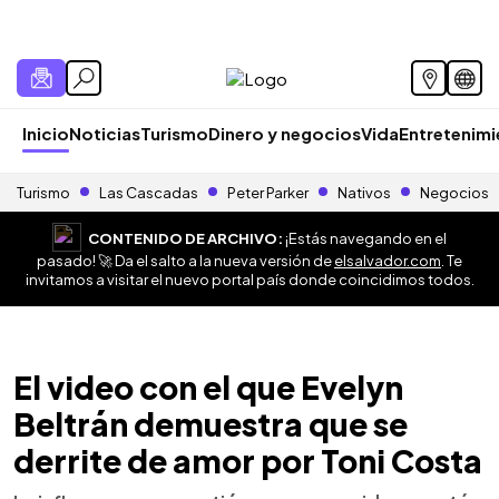
Inicio
Noticias
Turismo
Dinero y negocios
Vida
Entretenim
Turismo
Las Cascadas
Peter Parker
Nativos
Negocios
CONTENIDO DE ARCHIVO:
¡Estás navegando en el
pasado! 🚀 Da el salto a la nueva versión de
elsalvador.com
. Te
invitamos a visitar el nuevo portal país donde coincidimos todos.
El video con el que Evelyn
Beltrán demuestra que se
derrite de amor por Toni Costa