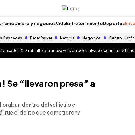
urismo
Dinero y negocios
Vida
Entretenimiento
Deportes
Ento
s Cascadas
Peter Parker
Nativos
Negocios
Centro Histór
 pasado! 🚀 Da el salto a la nueva versión de
elsalvador.com
. Te invitam
! Se “llevaron presa” a
lloraban dentro del vehículo e
ál fue el delito que cometieron?