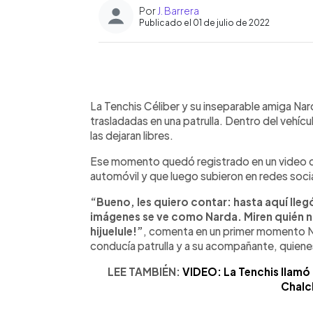
Por
J. Barrera
Publicado el 01 de julio de 2022
0:00
Facebook
Twitter
►
Escuchar artículo
La Tenchis Céliber y su inseparable amiga Na
trasladadas en una patrulla. Dentro del vehíc
las dejaran libres.
Ese momento quedó registrado en un video q
automóvil y que luego subieron en redes soci
“Bueno, les quiero contar: hasta aquí llegó 
imágenes se ve como Narda. Miren quién n
hijuelule!”
, comenta en un primer momento Na
conducía patrulla y a su acompañante, quiene
LEE TAMBIÉN:
VIDEO: La Tenchis llamó
Chalc