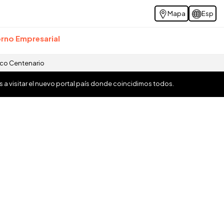
Mapa
Esp
rno Empresarial
ico Centenario
os a visitar el nuevo portal país donde coincidimos todos.