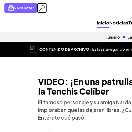
Newsletter
Inicio
Noticias
T
Turismo
La
CONTENIDO DE ARCHIVO:
¡Estás navegando en el
VIDEO: ¡En una patrulla
la Tenchis Celíber
El famoso personaje y su amiga Narda 
imploraban que las dejaran libres. ¿Cu
Entérate qué pasó.