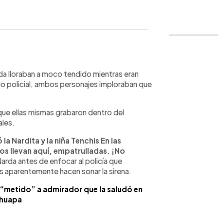
WhatsApp
Copiar link
rda lloraban a moco tendido mientras eran
ulo policial, ambos personajes imploraban que
ue ellas mismas grabaron dentro del
ales.
la Nardita y la niña Tenchis En las
os llevan aquí, empatrulladas. ¡No
rda antes de enfocar al policía que
s aparentemente hacen sonar la sirena.
 “metido” a admirador que la saludó en
huapa