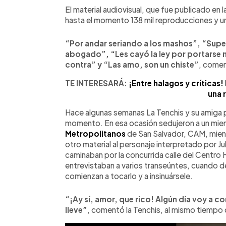
El material audiovisual, que fue publicado en 
hasta el momento 138 mil reproducciones y un
“Por andar seriando a los mashos”, “Su
abogado”, “Les cayó la ley por portarse m
contra” y “Las amo, son un chiste”
, comen
TE INTERESARÁ:
¡Entre halagos y críticas!
una 
Hace algunas semanas La Tenchis y su amiga p
momento. En esa ocasión sedujeron a un mi
Metropolitanos
de San Salvador, CAM, mientr
otro material al personaje interpretado por J
caminaban por la concurrida calle del Centro 
entrevistaban a varios transeúntes, cuando d
comienzan a tocarlo y a insinuársele.
“¡Ay sí, amor, que rico! Algún día voy a c
lleve”
, comentó la Tenchis, al mismo tiempo q