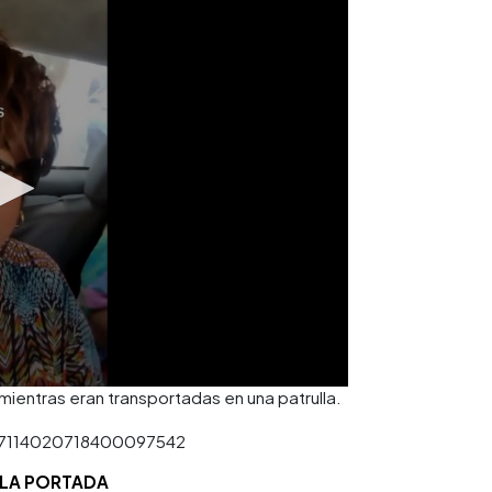
ientras eran transportadas en una patrulla.
o/7114020718400097542
 LA PORTADA