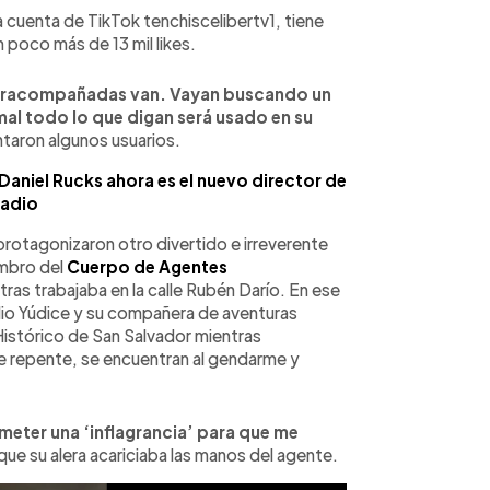
la cuenta de TikTok tenchiscelibertv1, tiene
 poco más de 13 mil likes.
peracompañadas van. Vayan buscando un
al todo lo que digan será usado en su
taron algunos usuarios.
 Daniel Rucks ahora es el nuevo director de
radio
rotagonizaron otro divertido e irreverente
embro del
Cuerpo de Agentes
as trabajaba en la calle Rubén Darío. En ese
ulio Yúdice y su compañera de aventuras
Histórico de San Salvador mientras
e repente, se encuentran al gendarme y
ometer una ‘inflagrancia’ para que me
ue su alera acariciaba las manos del agente.