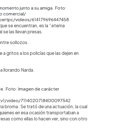
momento junto a su amiga. Foto:
no comercial/
bertpc/videos/614179696447458
que se encuentran, es la “eterna
 se las llevan presas.
entre sollozos.
 a gritos a los policías que las dejen en
a llorando Narda.
bre. Foto: Imagen de carácter
rtv1/video/7114020718400097542
a broma. Se trató de una actuación, la cual
 quienes en esa ocasión transportaban a
esas como ellas lo hacen ver, sino con otro