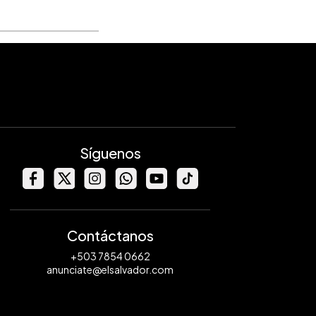
Síguenos
Contáctanos
+503 7854 0662
anunciate@elsalvador.com