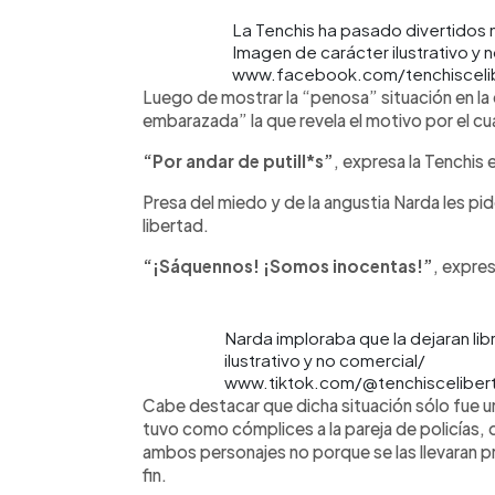
La Tenchis ha pasado divertidos 
Imagen de carácter ilustrativo y 
www.facebook.com/tenchisceli
Luego de mostrar la “penosa” situación en la 
embarazada” la que revela el motivo por el cual
“Por andar de putill*s”
, expresa la Tenchis 
Presa del miedo y de la angustia Narda les pide
libertad.
“¡Sáquennos! ¡Somos inocentas!”
, expres
Narda imploraba que la dejaran li
ilustrativo y no comercial/
www.tiktok.com/@tenchiscelibe
Cabe destacar que dicha situación sólo fue un
tuvo como cómplices a la pareja de policías,
ambos personajes no porque se las llevaran pr
fin.