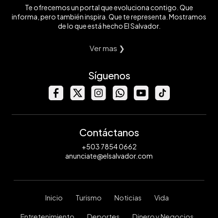
Te ofrecemos un portal que evoluciona contigo. Que
informa, pero también inspira. Que te representa. Mostramos
de lo que está hecho El Salvador.
Ver mas ❯
Síguenos
Contáctanos
+503 7854 0662
anunciate@elsalvador.com
Inicio
Turismo
Noticias
Vida
Entretenimiento
Deportes
Dinero y Negocios