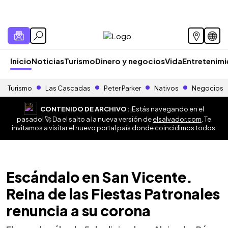
Inicio
Noticias
Turismo
Dinero y negocios
Vida
Entretenim
Turismo
Las Cascadas
Peter Parker
Nativos
Negocios
CONTENIDO DE ARCHIVO:
¡Estás navegando en el
pasado! 🚀 Da el salto a la nueva versión de
elsalvador.com
. Te
invitamos a visitar el nuevo portal país donde coincidimos todos.
Escándalo en San Vicente.
Reina de las Fiestas Patronales
renuncia a su corona