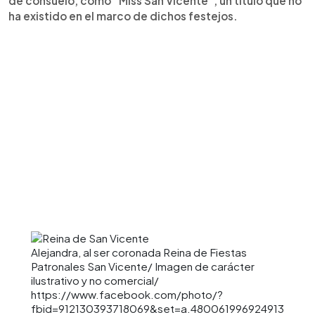
de consuelo, como “Miss San Vicente”, un título que no
ha existido en el marco de dichos festejos.
Alejandra, al ser coronada Reina de Fiestas
Patronales San Vicente/ Imagen de carácter
ilustrativo y no comercial/
https://www.facebook.com/photo/?
fbid=912130393718069&set=a.480061996924913