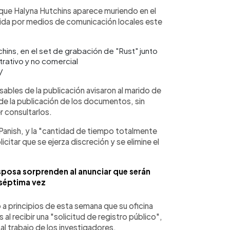
l que Halyna Hutchins aparece muriendo en el
ndida por medios de comunicación locales este
hins, en el set de grabación de "Rust" junto
trativo y no comercial
/
ables de la publicación avisaron al marido de
 de la publicación de los documentos, sin
 consultarlos.
 Panish, y la "cantidad de tiempo totalmente
icitar que se ejerza discreción y se elimine el
sposa sorprenden al anunciar que serán
séptima vez
 a principios de esta semana que su oficina
al recibir una "solicitud de registro público",
al trabajo de los investigadores.