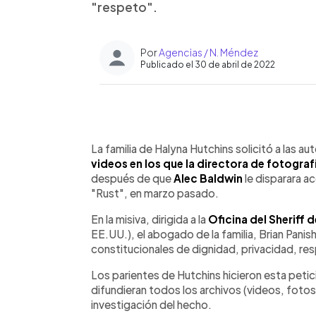
"respeto".
Por
Agencias / N. Méndez
Publicado el 30 de abril de 2022
0:00
Facebook
Twitter
►
Escuchar artículo
La familia de Halyna Hutchins solicitó a las a
videos en los que la directora de fotograf
después de que
Alec Baldwin
le disparara ac
"Rust", en marzo pasado.
En la misiva, dirigida a la
Oficina del Sheriff 
EE.UU.), el abogado de la familia, Brian Pani
constitucionales de dignidad, privacidad, res
Los parientes de Hutchins hicieron esta petic
difundieran todos los archivos (videos, fotos,
investigación del hecho.