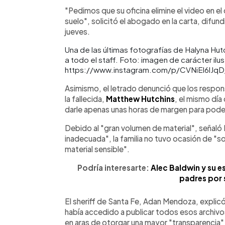
"Pedimos que su oficina elimine el video en e
suelo", solicitó el abogado en la carta, difu
jueves.
Una de las últimas fotografías de Halyna Hutc
a todo el staff. Foto: imagen de carácter ilus
https://www.instagram.com/p/CVNiEl6lJqD
Asimismo, el letrado denunció que los respons
la fallecida,
Matthew Hutchins
, el mismo día
darle apenas unas horas de margen para poder
Debido al "gran volumen de material", señaló
inadecuada", la familia no tuvo ocasión de "sol
material sensible".
Podría interesarte:
Alec Baldwin y su e
padres por 
El sheriff de Santa Fe, Adan Mendoza, explicó
había accedido a publicar todos esos archivos 
en aras de otorgar una mayor "transparencia" 