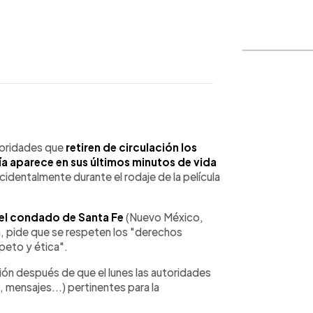
WhatsApp
Copiar link
utoridades que
retiren de circulación los
ía aparece en sus últimos minutos de vida
cidentalmente durante el rodaje de la película
del condado de Santa Fe
(Nuevo México,
sh, pide que se respeten los "derechos
peto y ética".
ión después de que el lunes las autoridades
 mensajes...) pertinentes para la