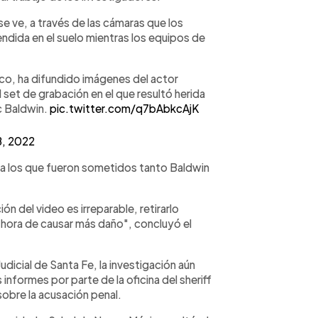
e ve, a través de las cámaras que los
endida en el suelo mientras los equipos de
ico, ha difundido imágenes del actor
et de grabación en el que resultó herida
ec Baldwin.
pic.twitter.com/q7bAbkcAjK
8, 2022
 a los que fueron sometidos tanto Baldwin
ón del video es irreparable, retirarlo
a hora de causar más daño", concluyó el
Judicial de Santa Fe, la investigación aún
informes por parte de la oficina del sheriff
sobre la acusación penal.