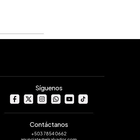
Síguenos
Contáctanos
+503 7854 0662
anunciate@elsalvador.com