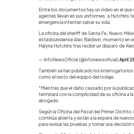
Entre los documentos hay un video en el que s
agentes llevan en sus uniformes, a Hutchins t
emergencia intentan salvar su vida.
La oficina del sheriff de Santa Fe, Nuevo Méx
estadounidense Alec Baldwin, momento en el s
Halyna Hutchins tras recibir un disparo de Al
— InfoNewsOficial (@infonewsoficial)
April 2
También se han publicado los interrogatorios
como el resto del equipo del rodaje.
"Mientras que el daño causado por la publicaci
terminará con la complicidad de su oficina a l
abogado.
Según la Oficina del Fiscal del Primer Distrito 
continúa abierta y están a la espera de nuevos 
para revisar las pruebas y tomar una decisión 