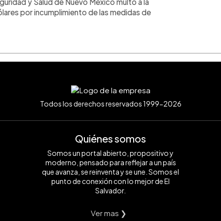
eguridad y Salud de Nuevo México multó a la
lares por incumplimiento de las medidas de
Todos los derechos reservados 1999-2026
Quiénes somos
Somos un portal abierto, propositivo y
moderno, pensado para reflejar a un país
que avanza, se reinventa y se une. Somos el
punto de conexión con lo mejor de El
Salvador.
Ver mas ❯