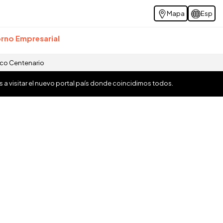
Mapa
Esp
rno Empresarial
ico Centenario
os a visitar el nuevo portal país donde coincidimos todos.