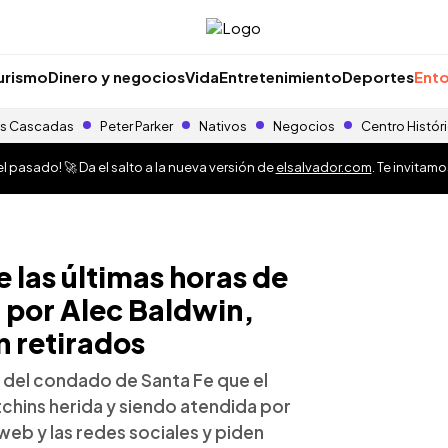
urismo
Dinero y negocios
Vida
Entretenimiento
Deportes
Ento
s Cascadas
Peter Parker
Nativos
Negocios
Centro Histór
 pasado! 🚀 Da el salto a la nueva versión de
elsalvador.com
. Te invitam
e las últimas horas de
a por Alec Baldwin,
n retirados
ía del condado de Santa Fe que el
chins herida y siendo atendida por
eb y las redes sociales y piden