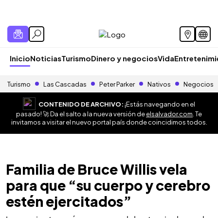
Inicio
Noticias
Turismo
Dinero y negocios
Vida
Entretenim
Turismo
Las Cascadas
Peter Parker
Nativos
Negocios
CONTENIDO DE ARCHIVO:
¡Estás navegando en el
pasado! 🚀 Da el salto a la nueva versión de
elsalvador.com
. Te
invitamos a visitar el nuevo portal país donde coincidimos todos.
Familia de Bruce Willis vela
para que “su cuerpo y cerebro
estén ejercitados”