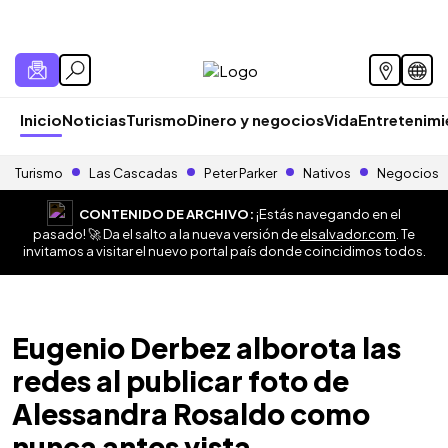
Inicio
Noticias
Turismo
Dinero y negocios
Vida
Entretenim
Turismo
Las Cascadas
Peter Parker
Nativos
Negocios
CONTENIDO DE ARCHIVO:
¡Estás navegando en el
pasado! 🚀 Da el salto a la nueva versión de
elsalvador.com
. Te
invitamos a visitar el nuevo portal país donde coincidimos todos.
Eugenio Derbez alborota las
redes al publicar foto de
Alessandra Rosaldo como
nunca antes vista