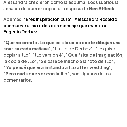
Alessandra crecieron como la espuma. Los usuarios la
señalan de querer copiar a la esposa de
Ben Affleck
.
Además:
"Eres inspiración pura": Alessandra Rosaldo
conmueve a las redes con mensaje que manda a
Eugenio Derbez
"
Que no crea la JLo que es a la única que le dibujan una
sonrisa cada mañana
", "La JLo de Derbez", "Le quiso
copiar a JLo", "JLo version 4", "Que falta de imaginación,
la copia de JLo", "Se parece mucho a la foto de JLo",
"Yo pensé que era imitando a JLo after wedding
",
"
Pero nada que ver con la JLo
", son algunos de los
comentarios.