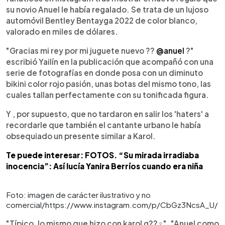
su novio Anuel le había regalado. Se trata de un lujoso
automóvil Bentley Bentayga 2022 de color blanco,
valorado en miles de dólares.
"
Gracias mi rey por mi juguete nuevo ??
@anuel
?"
escribió Yailín en la publicación que acompañó con una
serie de fotografías en donde posa con un diminuto
bikini color rojo pasión, unas botas del mismo tono, las
cuales tallan perfectamente con su tonificada figura.
Y , por supuesto, que no tardaron en salir los 'haters' a
recordarle que también el cantante urbano le había
obsequiado un presente similar a Karol.
Te puede interesar: FOTOS. “Su mirada irradiaba
inocencia”: Así lucía Yanira Berríos cuando era niña
Foto: imagen de carácter ilustrativo y no
comercial/https://www.instagram.com/p/CbGz3NcsA_U/
"Típico, lo mismo que hizo con karol g??‍♀️", "Anuel como