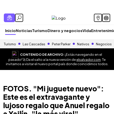
Inicio
Noticias
Turismo
Dinero y negocios
Vida
Entretenim
Turismo
Las Cascadas
Peter Parker
Nativos
Negocios
CONTENIDO DE ARCHIVO:
¡Estás navegando en el
pasado! 🚀 Da el salto a la nueva versión de
elsalvador.com
. Te
invitamos a visitar el nuevo portal país donde coincidimos todos.
FOTOS. "Mi juguete nuevo":
Este es el extravagante y
lujoso regalo que Anuel regalo
a Yailín, "la más viral"