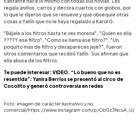
cantante hace lo mismo con todas sus novias. Les
regala anillos, carros y decora cuartos con globos, por
lo que le dijeron que se renueve y que obsequie otras
cosas a Yailín que no le haya regalado a Karol G.
"Bájale a los filtros hasta te ves morena", "Quien es ella
????Y ese filtro", "Como se llama ese filtro?", "Un
poquito mas de filtro y desapareces jeje?", fueron
otros comentarios que recibió Yailín. Sus afirman que
ella abusa de los filtros.
Te puede interesar: VIDEO. “Lo bueno que no es
resentida”: Yanira Berríos se presentó al circo de
Cocolito y generó controversia en redes
Foto: imagen de carácter ilustrativo y no
comercial/https://www.instagram.com/p/CbGz3NcsA_U/