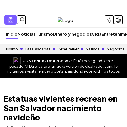
Inicio
Noticias
Turismo
Dinero y negocios
Vida
Entretenim
Turismo
Las Cascadas
Peter Parker
Nativos
Negocios
CONTENIDO DE ARCHIVO:
¡Estás navegando en el
pasado! 🚀 Da el salto a la nueva versión de
elsalvador.com
. Te
invitamos a visitar el nuevo portal país donde coincidimos todos.
Estatuas vivientes recrean en
San Salvador nacimiento
navideño