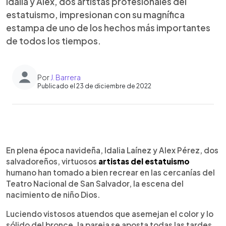
Idalia y Alex, dos artistas profesionales del
estatuismo, impresionan con su magnífica
estampa de uno de los hechos más importantes
de todos los tiempos.
Por
J. Barrera
Publicado el 23 de diciembre de 2022
0:00
►
Escuchar artículo
En plena época navideña, Idalia Laínez y Alex Pérez, dos
salvadoreños, virtuosos
artistas del estatuismo
humano han tomado a bien recrear en las cercanías del
Teatro Nacional de San Salvador, la escena del
nacimiento de niño Dios.
Luciendo vistosos atuendos que asemejan el color y lo
sólido del bronce, la pareja se aposta todas las tardes