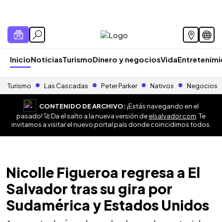
Inicio
Noticias
Turismo
Dinero y negocios
Vida
Entretenim
Turismo
Las Cascadas
Peter Parker
Nativos
Negocios
CONTENIDO DE ARCHIVO:
¡Estás navegando en el
pasado! 🚀 Da el salto a la nueva versión de
elsalvador.com
. Te
invitamos a visitar el nuevo portal país donde coincidimos todos.
Nicolle Figueroa regresa a El
Salvador tras su gira por
Sudamérica y Estados Unidos