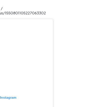
 /
atus/1550801105227063302
 Instagram