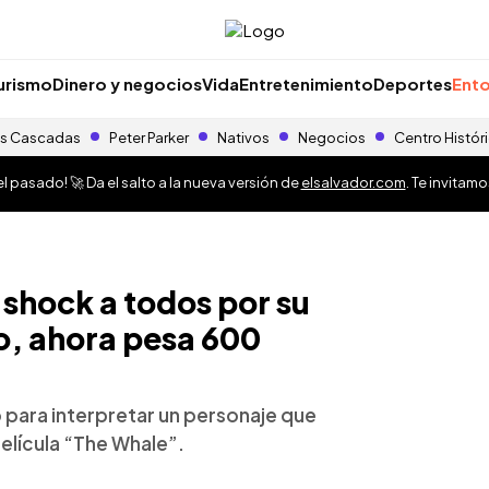
urismo
Dinero y negocios
Vida
Entretenimiento
Deportes
Ento
s Cascadas
Peter Parker
Nativos
Negocios
Centro Histór
 pasado! 🚀 Da el salto a la nueva versión de
elsalvador.com
. Te invitam
 shock a todos por su
, ahora pesa 600
po para interpretar un personaje que
elícula “The Whale”.