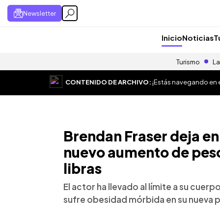
Newsletter
Inicio
Noticias
T
Turismo
La
CONTENIDO DE ARCHIVO:
¡Estás navegando en el
Brendan Fraser deja en
nuevo aumento de peso
libras
El actor ha llevado al límite a su cuer
sufre obesidad mórbida en su nueva p