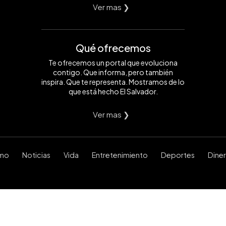
Ver mas ❯
Qué ofrecemos
Te ofrecemos un portal que evoluciona
contigo. Que informa, pero también
inspira. Que te representa. Mostramos de lo
que está hecho El Salvador.
Ver mas ❯
smo
Noticias
Vida
Entretenimiento
Deportes
Dine