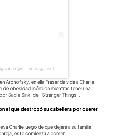
agazine (@elfilmemagazine)
en Aronofsky, en ella Fraser da vida a Charlie,
fre de obesidad mórbida mientras tener una
 por Sadie Sink, de “Stranger Things”.
con el que destrozó su cabellera por querer
leva Charlie luego de que dejara a su familia
 pareja, este comienza a comer