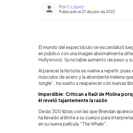
Por
S. López
Publicado el 27 de julio de 2022
0:00
Facebook
Twitter
►
Escuchar artículo
El mundo del espectáculo se escandalizó lueg
en público con una imagen abismalmente difer
Hollywood. Su notable aumento de peso y su ra
Al parecer la historia se vuelve a repetir, pue
músculos de acero y la abundante melena que
Jungle”, ha vuelto a reaparecer con nuevas li
Imperdible: Critican a Raúl de Molina porq
él reveló tajantemente la razón
De las 300 libras con las que Brendan apareci
ha llevado al límite a su cuerpo para interpre
en su nueva película “The Whale”.