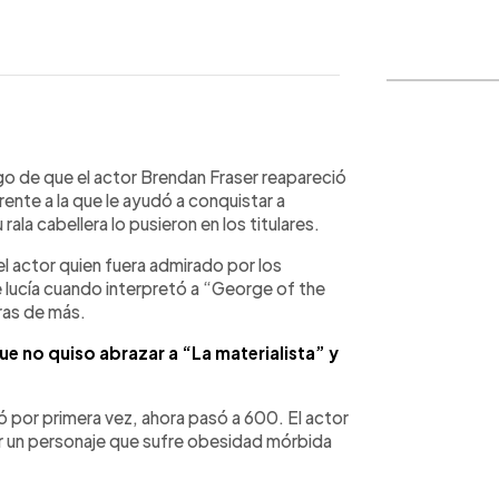
WhatsApp
Copiar link
o de que el actor Brendan Fraser reapareció
ente a la que le ayudó a conquistar a
la cabellera lo pusieron en los titulares.
s el actor quien fuera admirado por los
 lucía cuando interpretó a “George of the
bras de más.
ue no quiso abrazar a “La materialista” y
ó por primera vez, ahora pasó a 600. El actor
tar un personaje que sufre obesidad mórbida