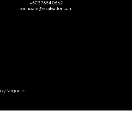
+503 7854 0662
anunciate@elsalvador.com
ro y Negocios