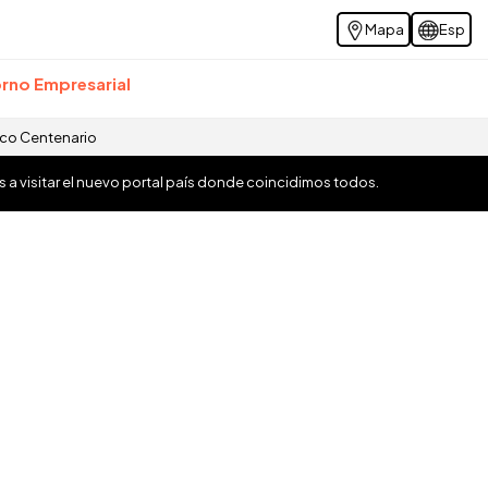
Mapa
Esp
rno Empresarial
ico Centenario
os a visitar el nuevo portal país donde coincidimos todos.