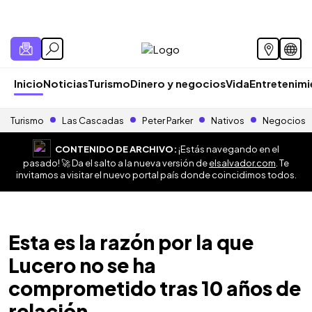
Inicio
Noticias
Turismo
Dinero y negocios
Vida
Entretenim
Turismo
Las Cascadas
Peter Parker
Nativos
Negocios
CONTENIDO DE ARCHIVO:
¡Estás navegando en el
pasado! 🚀 Da el salto a la nueva versión de
elsalvador.com
. Te
invitamos a visitar el nuevo portal país donde coincidimos todos.
Esta es la razón por la que
Lucero no se ha
comprometido tras 10 años de
relación