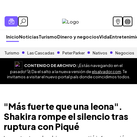
Inicio
Noticias
Turismo
Dinero y negocios
Vida
Entretenim
Turismo
Las Cascadas
Peter Parker
Nativos
Negocios
CONTENIDO DE ARCHIVO:
¡Estás navegando en el
pasado! 🚀 Da el salto a la nueva versión de
elsalvador.com
. Te
invitamos a visitar el nuevo portal país donde coincidimos todos.
"Más fuerte que una leona".
Shakira rompe el silencio tras
ruptura con Piqué