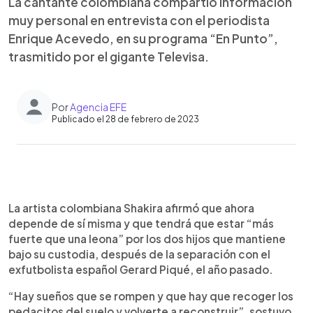
La cantante colombiana compartió información
muy personal en entrevista con el periodista
Enrique Acevedo, en su programa “En Punto”,
trasmitido por el gigante Televisa.
Por
Agencia EFE
Publicado el 28 de febrero de 2023
0:00
►
Escuchar artículo
La artista colombiana Shakira afirmó que ahora
depende de sí misma y que tendrá que estar “más
fuerte que una leona” por los dos hijos que mantiene
bajo su custodia, después de la separación con el
exfutbolista español Gerard Piqué, el año pasado.
“Hay sueños que se rompen y que hay que recoger los
pedacitos del suelo y volverte a reconstruir”, sostuvo