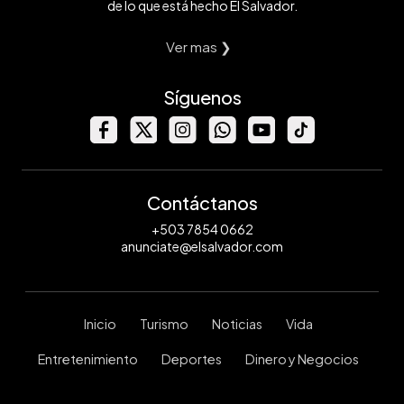
de lo que está hecho El Salvador.
Ver mas ❯
Síguenos
Contáctanos
+503 7854 0662
anunciate@elsalvador.com
Inicio
Turismo
Noticias
Vida
Entretenimiento
Deportes
Dinero y Negocios