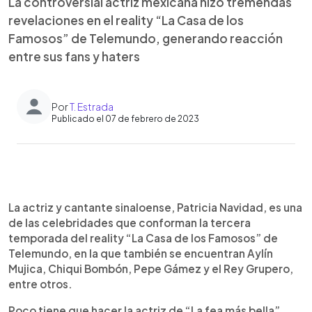
La controversial actriz mexicana hizo tremendas
revelaciones en el reality “La Casa de los
Famosos” de Telemundo, generando reacción
entre sus fans y haters
Por
T. Estrada
Publicado el 07 de febrero de 2023
0:00
►
Escuchar artículo
La actriz y cantante sinaloense, Patricia Navidad, es una
de las celebridades que conforman la tercera
temporada del reality “La Casa de los Famosos” de
Telemundo, en la que también se encuentran Aylín
Mujica, Chiqui Bombón, Pepe Gámez y el Rey Grupero,
entre otros.
Poco tiene que hacer la actriz de “La fea más bella”