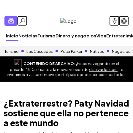
Inicio
Noticias
Turismo
Dinero y negocios
Vida
Entretenim
Turismo
Las Cascadas
Peter Parker
Nativos
Negocios
CONTENIDO DE ARCHIVO:
¡Estás navegando en el
pasado! 🚀 Da el salto a la nueva versión de
elsalvador.com
. Te
invitamos a visitar el nuevo portal país donde coincidimos todos.
¿Extraterrestre? Paty Navidad
sostiene que ella no pertenece
a este mundo