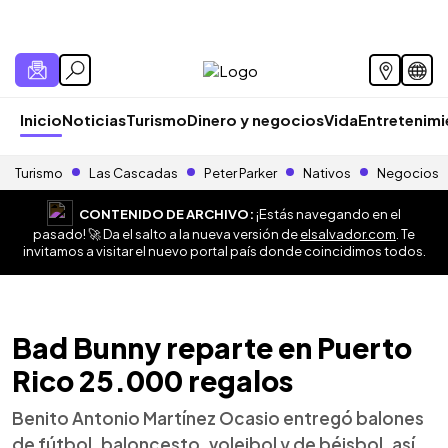
Inicio
Noticias
Turismo
Dinero y negocios
Vida
Entretenim
Turismo
Las Cascadas
Peter Parker
Nativos
Negocios
CONTENIDO DE ARCHIVO:
¡Estás navegando en el
pasado! 🚀 Da el salto a la nueva versión de
elsalvador.com
. Te
invitamos a visitar el nuevo portal país donde coincidimos todos.
Bad Bunny reparte en Puerto
Rico 25.000 regalos
Benito Antonio Martínez Ocasio entregó balones
de fútbol, baloncesto, voleibol y de béisbol, así