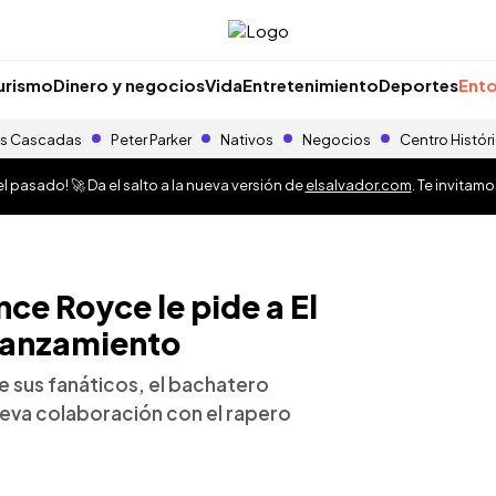
urismo
Dinero y negocios
Vida
Entretenimiento
Deportes
Ento
s Cascadas
Peter Parker
Nativos
Negocios
Centro Histór
 pasado! 🚀 Da el salto a la nueva versión de
elsalvador.com
. Te invitam
nce Royce le pide a El
 lanzamiento
 sus fanáticos, el bachatero
ueva colaboración con el rapero