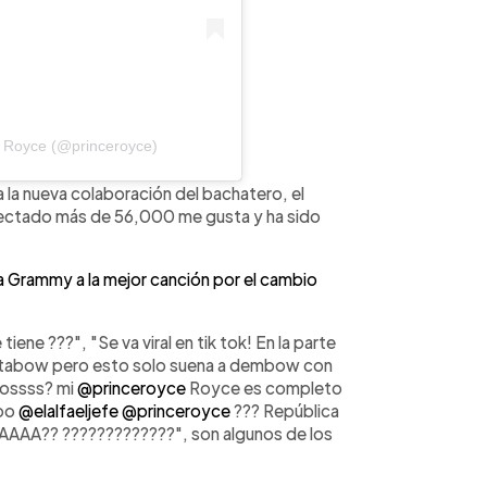
e Royce (@princeroyce)
a la nueva colaboración del bachatero, el
lectado más de 56,000 me gusta y ha sido
a Grammy a la mejor canción por el cambio
ene ???", "Se va viral en tik tok! En la parte
chatabow pero esto solo suena a dembow con
iossss? mi
@princeroyce
Royce es completo
ooo
@elalfaeljefe
@princeroyce
??? República
AAAA?? ?????????????", son algunos de los