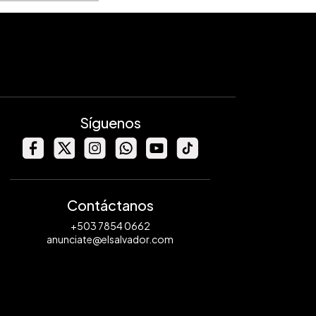
Síguenos
Contáctanos
+503 7854 0662
anunciate@elsalvador.com