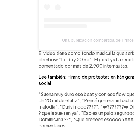
Una publicación compartida de Princ
El video tiene como fondo musical la que serí
dembow "Le doy 20 mil". El post ya ha reco
comentado por más de 2,900 internautas.
Lee también: Himno de protestas en Irán gan
social
"Suena muy duro ese beat y con ese flow que ti
de 20 mil de el alfa", "Pensé que era un ba
melodía", "Durisimooo????", "❤️???????❤️ D
? que la suelten ya", "Eso es un palo seguro
Dominicana ??", "Que tireeeee esoooo YAAA
comentarios.