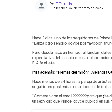
Por
T. Estrada
Publicado el 06 de febrero de 2023
0:00
Facebook
Twitter
►
Escuchar artículo
Hace 2 días, uno de los seguidores de Prince 
"Lanza otro sencillo Royce por favooor, anunci
Pero desde hace un tiempo, el fandom del es
expectativa del anuncio de una colaboración 
El Alfa el jefe.
Mira además: "Piernas del millón". Alejandra
Hace menos de 24 horas, la pareja de artistas
seguidores posteaban emoticones de bolsas
"Comenta con el emoji ???????para que
@elal
un sexy clip que Prince Royce publicó en sus 