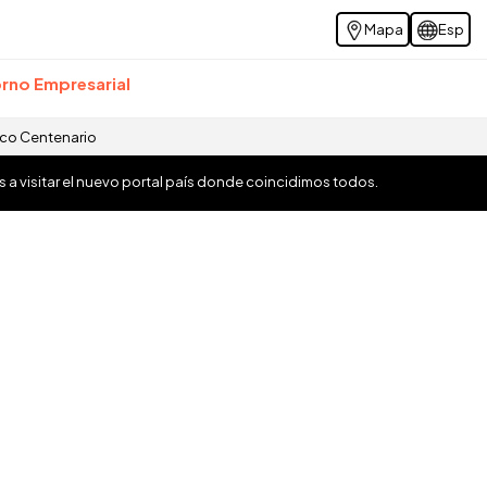
Mapa
Esp
rno Empresarial
ico Centenario
os a visitar el nuevo portal país donde coincidimos todos.