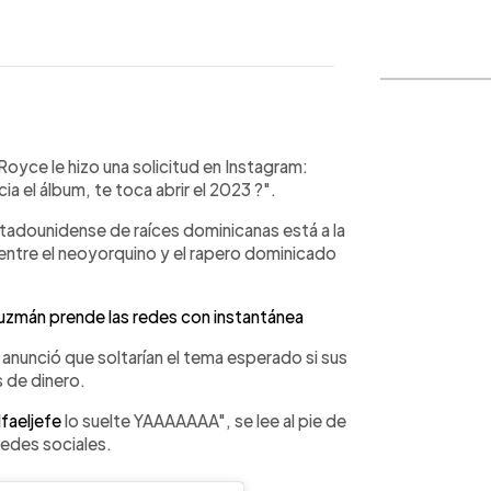
WhatsApp
Copiar link
Royce le hizo una solicitud en Instagram:
a el álbum, te toca abrir el 2023 ?".
tadounidense de raíces dominicanas está a la
entre el neoyorquino y el rapero dominicado
 Guzmán prende las redes con instantánea
 anunció que soltarían el tema esperado si sus
 de dinero.
faeljefe
lo suelte YAAAAAAA", se lee al pie de
redes sociales.