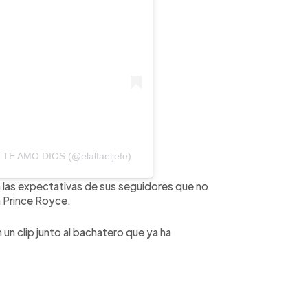
fe TE AMO DIOS (@elalfaeljefe)
a las expectativas de sus seguidores que no
n Prince Royce.
 un clip junto al bachatero que ya ha