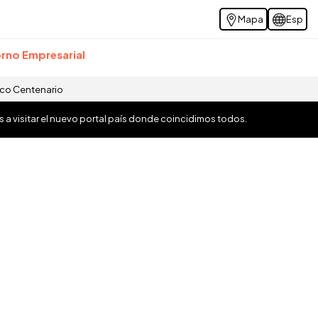
Mapa
Esp
rno Empresarial
ico Centenario
os a visitar el nuevo portal país donde coincidimos todos.