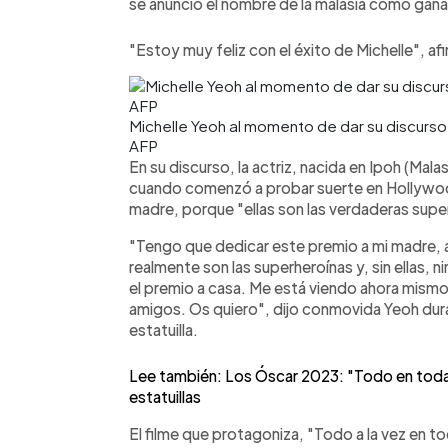
se anunció el nombre de la malasia como gan
"Estoy muy feliz con el éxito de Michelle", afi
Michelle Yeoh al momento de dar su discurso 
AFP
En su discurso, la actriz, nacida en Ipoh (Malas
cuando comenzó a probar suerte en Hollywoo
madre, porque "ellas son las verdaderas supe
"Tengo que dedicar este premio a mi madre, a
realmente son las superheroínas y, sin ellas, n
el premio a casa. Me está viendo ahora mismo 
amigos. Os quiero", dijo conmovida Yeoh dura
estatuilla.
Lee también: Los Óscar 2023: "Todo en todas
estatuillas
El filme que protagoniza, "Todo a la vez en t