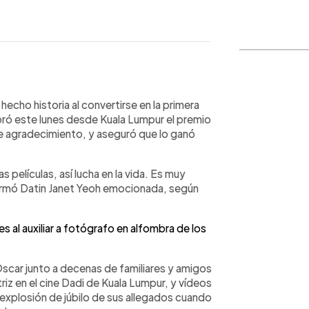
WhatsApp
Copiar link
hecho historia al convertirse en la primera
lebró este lunes desde Kuala Lumpur el premio
 de agradecimiento, y aseguró que lo ganó
s películas, así lucha en la vida. Es muy
firmó Datin Janet Yeoh emocionada, según
s al auxiliar a fotógrafo en alfombra de los
Óscar junto a decenas de familiares y amigos
ctriz en el cine Dadi de Kuala Lumpur, y vídeos
a explosión de júbilo de sus allegados cuando