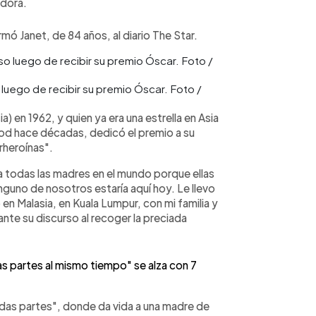
adora.
rmó Janet, de 84 años, al diario The Star.
luego de recibir su premio Óscar. Foto /
ia) en 1962, y quien ya era una estrella en Asia
d hace décadas, dedicó el premio a su
rheroínas".
 todas las madres en el mundo porque ellas
inguno de nosotros estaría aquí hoy. Le llevo
en Malasia, en Kuala Lumpur, con mi familia y
nte su discurso al recoger la preciada
 partes al mismo tiempo" se alza con 7
odas partes", donde da vida a una madre de