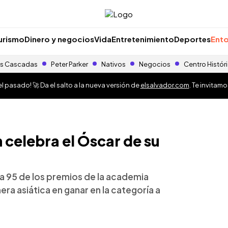
urismo
Dinero y negocios
Vida
Entretenimiento
Deportes
Ento
s Cascadas
Peter Parker
Nativos
Negocios
Centro Histór
 pasado! 🚀 Da el salto a la nueva versión de
elsalvador.com
. Te invitam
celebra el Óscar de su
gala 95 de los premios de la academia
era asiática en ganar en la categoría a