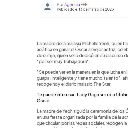
Por
Agencia EFE
Publicado el 13 de marzo de 2023
0:00
Facebook
Twitter
►
Escuchar artículo
La madre de la malasia Michelle Yeoh, quien ha 
asiática en ganar el Óscar a mejor actriz, ce
de su hija, quien se lo dedicó en su discurso
"por ser muy trabajadora".
"Se puede ver en la manera en la que lucha en la
guapa, inteligente y tiene mucho talento", a
recoge hoy el diario malasio The Star.
Te puede interesar: Lady Gaga se roba titulare
Óscar
La madre de Yeoh siguió la ceremonia de los 
en una fiesta organizada por la familia de la a
que circulan por las redes sociales recogen l