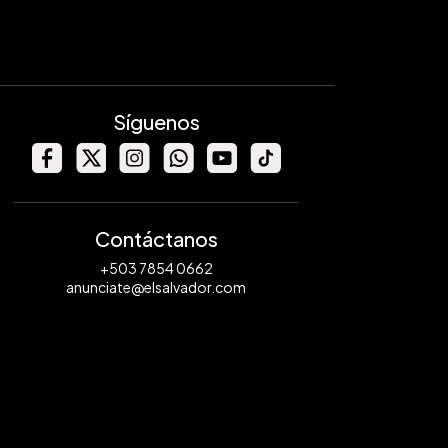
Síguenos
Contáctanos
+503 7854 0662
anunciate@elsalvador.com