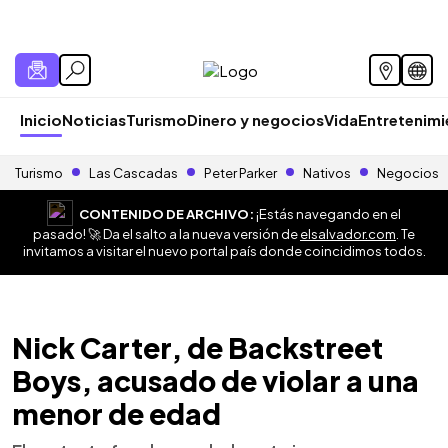
Inicio
Noticias
Turismo
Dinero y negocios
Vida
Entretenim
Turismo
Las Cascadas
Peter Parker
Nativos
Negocios
CONTENIDO DE ARCHIVO:
¡Estás navegando en el
pasado! 🚀 Da el salto a la nueva versión de
elsalvador.com
. Te
invitamos a visitar el nuevo portal país donde coincidimos todos.
Nick Carter, de Backstreet
Boys, acusado de violar a una
menor de edad