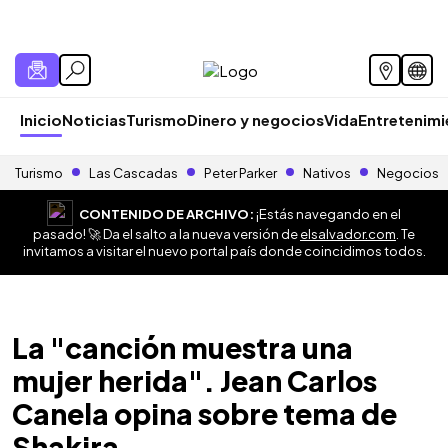
Inicio
Noticias
Turismo
Dinero y negocios
Vida
Entretenim
Turismo
Las Cascadas
Peter Parker
Nativos
Negocios
CONTENIDO DE ARCHIVO:
¡Estás navegando en el
pasado! 🚀 Da el salto a la nueva versión de
elsalvador.com
. Te
invitamos a visitar el nuevo portal país donde coincidimos todos.
La "canción muestra una
mujer herida". Jean Carlos
Canela opina sobre tema de
Shakira