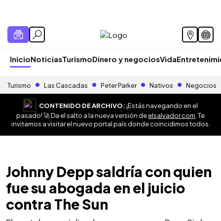
Inicio
Noticias
Turismo
Dinero y negocios
Vida
Entretenim
Turismo
Las Cascadas
Peter Parker
Nativos
Negocios
CONTENIDO DE ARCHIVO:
¡Estás navegando en el
pasado! 🚀 Da el salto a la nueva versión de
elsalvador.com
. Te
invitamos a visitar el nuevo portal país donde coincidimos todos.
Johnny Depp saldría con quien
fue su abogada en el juicio
contra The Sun