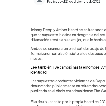
Publicado el 27 de diciembre de 2022
0:00
Facebook
Twitter
►
Escuchar artículo
Johnny Depp y Amber Heard se enfrentaron en 
que ha supuesto la caída en desgracia del ac
difamación frente a su exmujer, que lo había 
Ambos se enamoraron en el set de rodaje de l
formalizaron su relación siete años después 
meses.
Lee también: ¡Se cambió hasta el nombre! A
identidad
Las supuestas conductas violentas de Depp t
denunciadas públicamente en reiteradas ocas
publicada en el diario estadounidense The Was
El artículo -escrito por la propia Heard en 20