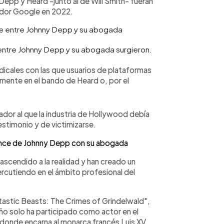
epp y Heard -junto al de Will Smith- fueran
gador Google en 2022.
entre Johnny Depp y su abogada surgieron.
adicales con las que usuarios de plataformas
ente en el bando de Heard o, por el
tador al que la industria de Hollywood debía
estimonio y de victimizarse.
ance de Johnny Depp con su abogada
rascendido a la realidad y han creado un
cutiendo en el ámbito profesional del
tastic Beasts: The Crimes of Grindelwald",
año solo ha participado como actor en el
 donde encarna al monarca francés Luis XV.