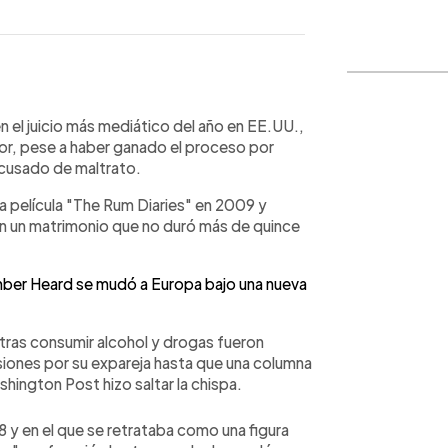
WhatsApp
Copiar link
el juicio más mediático del año en EE.UU.,
tor, pese a haber ganado el proceso por
acusado de maltrato.
a película "The Rum Diaries" en 2009 y
en un matrimonio que no duró más de quince
mber Heard se mudó a Europa bajo una nueva
ras consumir alcohol y drogas fueron
iones por su expareja hasta que una columna
hington Post hizo saltar la chispa.
18 y en el que se retrataba como una figura