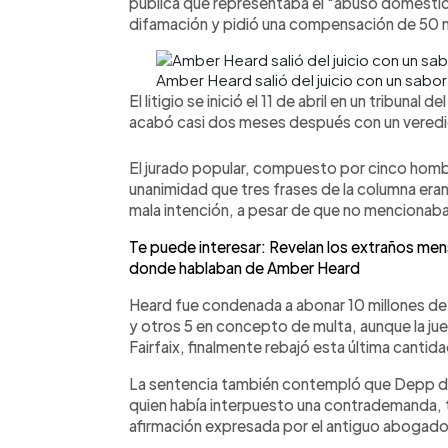
pública que representaba el "abuso doméstic
difamación y pidió una compensación de 50 mi
Amber Heard salió del juicio con un sabo
El litigio se inició el 11 de abril en un tribunal
acabó casi dos meses después con un veredi
El jurado popular, compuesto por cinco homb
unanimidad que tres frases de la columna eran
mala intención, a pesar de que no mencionaba
Te puede interesar: Revelan los extraños me
donde hablaban de Amber Heard
Heard fue condenada a abonar 10 millones de
y otros 5 en concepto de multa, aunque la j
Fairfaix, finalmente rebajó esta última canti
La sentencia también contempló que Depp deb
quien había interpuesto una contrademanda, 
afirmación expresada por el antiguo abogad