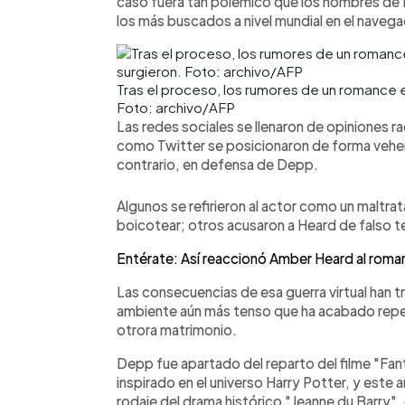
caso fuera tan polémico que los nombres de D
los más buscados a nivel mundial en el nave
Tras el proceso, los rumores de un romance 
Foto: archivo/AFP
Las redes sociales se llenaron de opiniones r
como Twitter se posicionaron de forma vehem
contrario, en defensa de Depp.
Algunos se refirieron al actor como un maltra
boicotear; otros acusaron a Heard de falso t
Entérate: Así reaccionó Amber Heard al rom
Las consecuencias de esa guerra virtual han t
ambiente aún más tenso que ha acabado reper
otrora matrimonio.
Depp fue apartado del reparto del filme "Fan
inspirado en el universo Harry Potter, y este 
rodaje del drama histórico "Jeanne du Barry",