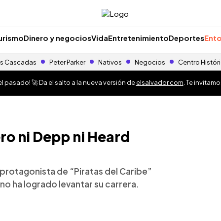
urismo
Dinero y negocios
Vida
Entretenimiento
Deportes
Ento
s Cascadas
Peter Parker
Nativos
Negocios
Centro Histór
 pasado! 🚀 Da el salto a la nueva versión de
elsalvador.com
. Te invitam
ero ni Depp ni Heard
el protagonista de “Piratas del Caribe”
no ha logrado levantar su carrera.