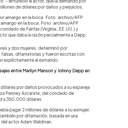
o"- enfureció al actor, que la demandó por
llones de dólares por daños y perjuicios.
r amargo en la boca. Foto: archivo/AFP
 del condado de Fairfax (Virginia, EE.UU.) y
cto que daba la razón parcialmente a Depp.
res y dos mujeres, determinó por
 falsas, difamatorias y fueron escritas con
n explícitamente al exmarido.
nsajes entre Marilyn Manson y Johnny Depp en
 dólares por daños provocados a su expareja
ueza Penney Azcarate, del condado de
dad a 350.000 dólares.
ía pagar 2 millones de dólares a su exmujer,
también por difamación, basada en una
o del actor Adam Waldman.