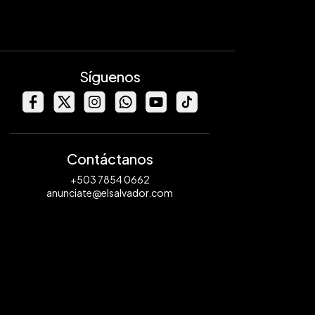
Síguenos
Contáctanos
+503 7854 0662
anunciate@elsalvador.com