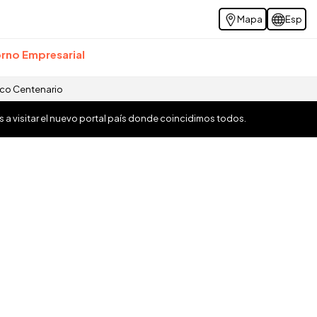
Mapa
Esp
rno Empresarial
ico Centenario
os a visitar el nuevo portal país donde coincidimos todos.