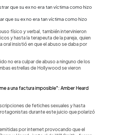
 que su ex no era tan víctima como hizo
buso físico y verbal, también intervinieron
os y hasta la terapeuta de la pareja, quien
a oral insistió en que el abuso se daba por
ido no era culpar de abuso a ninguno de los
 ambas estrellas de Hollywood se vieron
me a una factura imposible": Amber Heard
scripciones de fetiches sexuales y hasta
rotagonistas durante este juicio que polarizó
emitidas por internet provocando que el