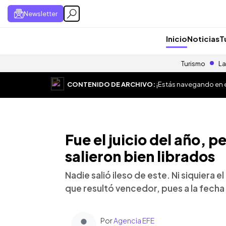
Newsletter
Inicio
Noticias
T
Turismo
La
CONTENIDO DE ARCHIVO:
¡Estás navegando en el
Fue el juicio del año, p
salieron bien librados
Nadie salió ileso de este. Ni siquiera 
que resultó vencedor, pues a la fecha 
Por
Agencia EFE