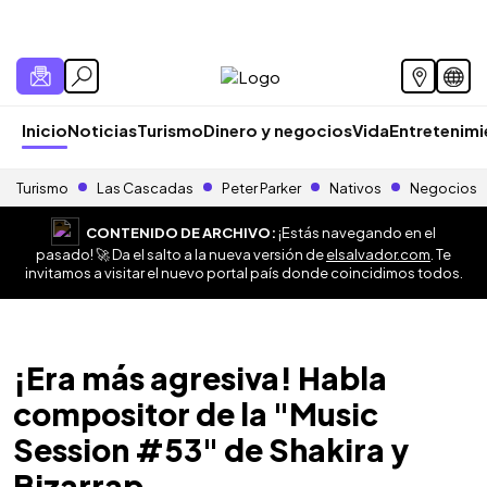
Inicio
Noticias
Turismo
Dinero y negocios
Vida
Entretenim
Turismo
Las Cascadas
Peter Parker
Nativos
Negocios
CONTENIDO DE ARCHIVO:
¡Estás navegando en el
pasado! 🚀 Da el salto a la nueva versión de
elsalvador.com
. Te
invitamos a visitar el nuevo portal país donde coincidimos todos.
¡Era más agresiva! Habla
compositor de la "Music
Session #53" de Shakira y
Bizarrap