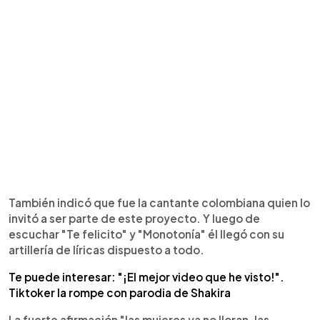
También indicó que fue la cantante colombiana quien lo
invitó a ser parte de este proyecto. Y luego de
escuchar "Te felicito" y "Monotonía" él llegó con su
artillería de líricas dispuesto a todo.
Te puede interesar: "¡El mejor video que he visto!".
Tiktoker la rompe con parodia de Shakira
La fuerte afirmación "las mujeres ya no lloran, las