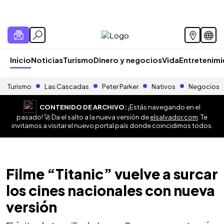
Inicio
Noticias
Turismo
Dinero y negocios
Vida
Entretenim
Turismo
Las Cascadas
Peter Parker
Nativos
Negocios
CONTENIDO DE ARCHIVO:
¡Estás navegando en el
pasado! 🚀 Da el salto a la nueva versión de
elsalvador.com
. Te
invitamos a visitar el nuevo portal país donde coincidimos todos.
Filme “Titanic” vuelve a surcar
los cines nacionales con nueva
versión