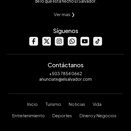
de lo que está hecho El Salvador.
Ver mas ❯
Síguenos
Contáctanos
+503 7854 0662
anunciate@elsalvador.com
Inicio
Turismo
Noticias
Vida
Entretenimiento
Deportes
Dinero y Negocios