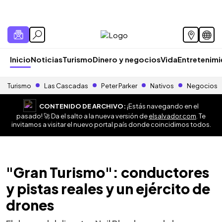
Inicio
Noticias
Turismo
Dinero y negocios
Vida
Entretenim
Turismo
Las Cascadas
Peter Parker
Nativos
Negocios
CONTENIDO DE ARCHIVO:
¡Estás navegando en el
pasado! 🚀 Da el salto a la nueva versión de
elsalvador.com
. Te
invitamos a visitar el nuevo portal país donde coincidimos todos.
"Gran Turismo": conductores
y pistas reales y un ejército de
drones