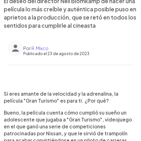
El deseo del director Neil Blomkamp de hacer una
película lo más creíble y auténtica posible puso en
aprietos a la producción, que se retó en todos los
sentidos para cumplirle al cineasta
Por
R. Mixco
Publicado el 23 de agosto de 2023
0:00
►
Escuchar artículo
Si eres amante de la velocidad y la adrenalina, la
película "Gran Turismo" es para ti. ¿Por qué?
Bueno, la película cuenta cómo cumplió su sueño un
adolescente que jugaba a "Gran Turismo", videojuego
en el que ganó una serie de competiciones
patrocinadas por Nissan, y que le sirvió de trampolín
para acabar convirtiéndose en un piloto de carreras