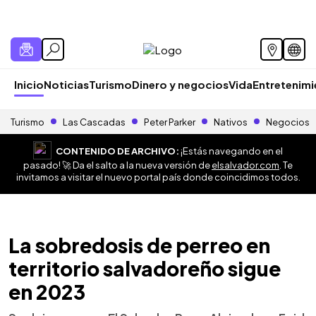
Inicio
Noticias
Turismo
Dinero y negocios
Vida
Entretenim
Turismo
Las Cascadas
Peter Parker
Nativos
Negocios
CONTENIDO DE ARCHIVO:
¡Estás navegando en el
pasado! 🚀 Da el salto a la nueva versión de
elsalvador.com
. Te
invitamos a visitar el nuevo portal país donde coincidimos todos.
La sobredosis de perreo en
territorio salvadoreño sigue
en 2023