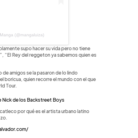
a Manga (@mangaluiza)
Solamente supo hacer su vida pero no tiene
y!”, “El Rey del reggeton ya sabemos quien es
de amigos se la pasaron de lo lindo
l boricua, quien recorre el mundo con el que
rld Tour.
e Nick de los Backstreet Boys
tleco por qué es el artista urbano latino
azo.
alvador.com/