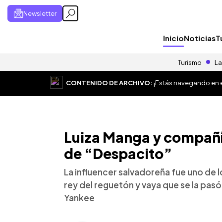
Newsletter
Inicio
Noticias
T
Turismo
La
CONTENIDO DE ARCHIVO:
¡Estás navegando en el
Luiza Manga y compañí
de “Despacito”
La influencer salvadoreña fue uno de l
rey del reguetón y vaya que se la pas
Yankee