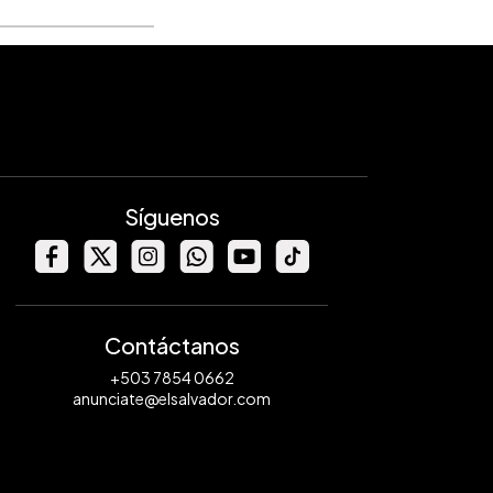
Síguenos
Contáctanos
+503 7854 0662
anunciate@elsalvador.com