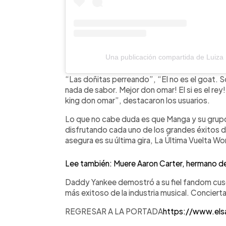
Una publicación compartida de Luiz
“Las doñitas perreando”, “El no es el goat. 
nada de sabor. Mejor don omar! El si es el re
king don omar”, destacaron los usuarios.
Lo que no cabe duda es que Manga y su grupo 
disfrutando cada uno de los grandes éxitos de
asegura es su última gira, La Última Vuelta Wo
Lee también: Muere Aaron Carter, hermano d
Daddy Yankee demostró a su fiel fandom cusca
más exitoso de la industria musical. Conciert
REGRESAR A LA PORTADA
https://www.els