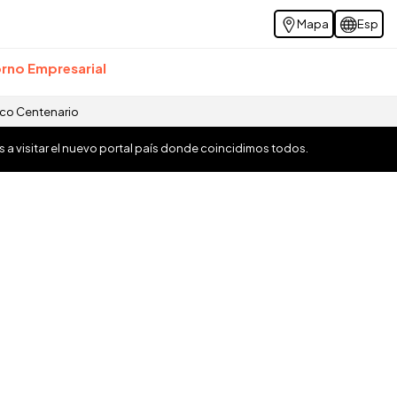
Mapa
Esp
rno Empresarial
ico Centenario
os a visitar el nuevo portal país donde coincidimos todos.