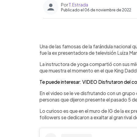
Por
T. Estrada
Publicado el 06 de noviembre de 2022
0:00
Facebook
Twitter
►
Escuchar artículo
Una de las famosas de la farándula nacional 
fue la ex presentadora de televisión Luiza Ma
La instructora de yoga compartió con sus mile
que muestra el momento en el que King Daddy
Te puede interesar: VIDEO Disfrutaron del c
En el video se le ve disfrutando con un grupo
personas que dijeron presente el pasado 5 de
Lo curioso es que en el muro de IG de la ex p
followers se dedicaron a exaltar al gran riva