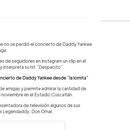
WhatsApp
Copiar link
que no se perdió el concierto de Daddy Yankee
nga.
s de seguidores en Instagram un clip en el
 interpreta su hit “Despacito”.
oncierto de Daddy Yankee desde “la lomita”
 de amigas y permite admirar la cantidad de
 noviembre en el Estadio Cuscatlán.
resentadora de televisión algunos de sus
l de Legendaddy, Don Omar.