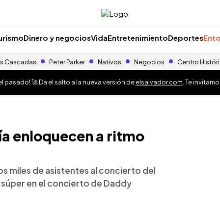
urismo
Dinero y negocios
Vida
Entretenimiento
Deportes
Ento
s Cascadas
Peter Parker
Nativos
Negocios
Centro Histór
 pasado! 🚀 Da el salto a la nueva versión de
elsalvador.com
. Te invitam
a enloquecen a ritmo
os miles de asistentes al concierto del
ó súper en el concierto de Daddy