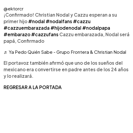
@ektorcr
¡Confirmado! Christian Nodal y Cazzu esperan a su
primer hijo
#nodal
#nodalfans
#cazzu
#cazzuembarazada
#hijodenodal
#nodalpapa
#embarazo
#cazzufans
Cazzu embarazada, Nodal será
papá, Confirmado
♬ Ya Pedo Quién Sabe - Grupo Frontera & Christian Nodal
El portavoz también afirmó que uno de los sueños del
mexicano era convertirse en padre antes de los 24 años
y lo realizará.
REGRESAR A LA PORTADA