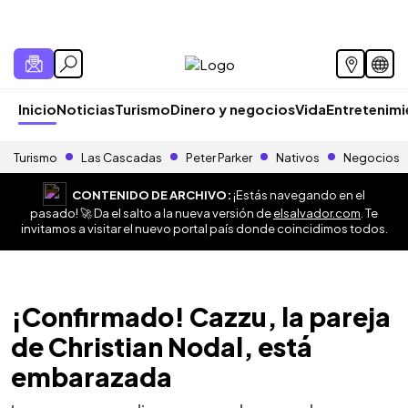
Inicio
Noticias
Turismo
Dinero y negocios
Vida
Entretenim
Turismo
Las Cascadas
Peter Parker
Nativos
Negocios
CONTENIDO DE ARCHIVO:
¡Estás navegando en el
pasado! 🚀 Da el salto a la nueva versión de
elsalvador.com
. Te
invitamos a visitar el nuevo portal país donde coincidimos todos.
¡Confirmado! Cazzu, la pareja
de Christian Nodal, está
embarazada