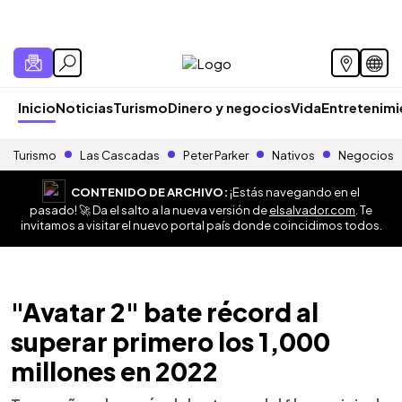
Inicio
Noticias
Turismo
Dinero y negocios
Vida
Entretenim
Turismo
Las Cascadas
Peter Parker
Nativos
Negocios
CONTENIDO DE ARCHIVO:
¡Estás navegando en el
pasado! 🚀 Da el salto a la nueva versión de
elsalvador.com
. Te
invitamos a visitar el nuevo portal país donde coincidimos todos.
"Avatar 2" bate récord al
superar primero los 1,000
millones en 2022