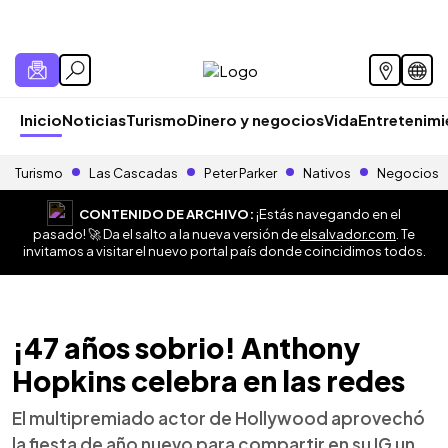
Inicio
Noticias
Turismo
Dinero y negocios
Vida
Entretenim
Turismo
Las Cascadas
Peter Parker
Nativos
Negocios
CONTENIDO DE ARCHIVO:
¡Estás navegando en el
pasado! 🚀 Da el salto a la nueva versión de
elsalvador.com
. Te
invitamos a visitar el nuevo portal país donde coincidimos todos.
¡47 años sobrio! Anthony
Hopkins celebra en las redes
El multipremiado actor de Hollywood aprovechó
la fiesta de año nuevo para compartir en su IG un