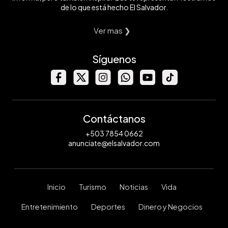
de lo que está hecho El Salvador.
Ver mas ❯
Síguenos
Contáctanos
+503 7854 0662
anunciate@elsalvador.com
Inicio
Turismo
Noticias
Vida
Entretenimiento
Deportes
Dinero y Negocios