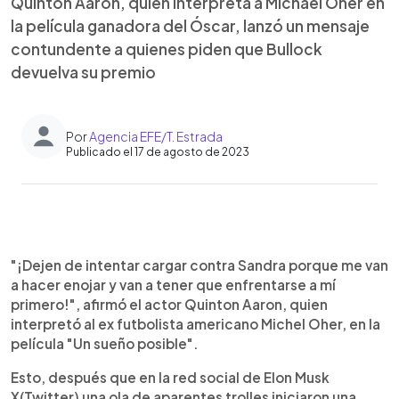
Quinton Aaron, quien interpreta a Michael Oher en
la película ganadora del Óscar, lanzó un mensaje
contundente a quienes piden que Bullock
devuelva su premio
Por
Agencia EFE/T. Estrada
Publicado el 17 de agosto de 2023
0:00
►
Escuchar artículo
"¡Dejen de intentar cargar contra Sandra porque me van
a hacer enojar y van a tener que enfrentarse a mí
primero!", afirmó el actor Quinton Aaron, quien
interpretó al ex futbolista americano Michel Oher, en la
película "Un sueño posible".
Esto, después que en la red social de Elon Musk
X(Twitter) una ola de aparentes trolles iniciaron una