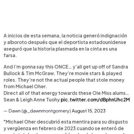
A inicios de esta semana, la noticia generó indignación
y alboroto después que el deportista estadounidense
aseguró que la historia plasmada en la cinta es una
farsa.
And I’m gonna say this ONCE… y’all get up off of Sandra
Bullock & Tim McGraw. They’re movie stars & played
roles. They’re not the actual people that stole money
from Michael Oher.
Direct all of that energy towards these Ole Miss alums…
Sean & Leigh Anne Tuohy
pic.twitter.com/dBphnUhc2M
— Dawn (@_dawnmontgomery)
August 15, 2023
"Michael Oher descubrió esta mentira para su disgusto
y vergüenza en febrero de 2023 cuando se enteró de