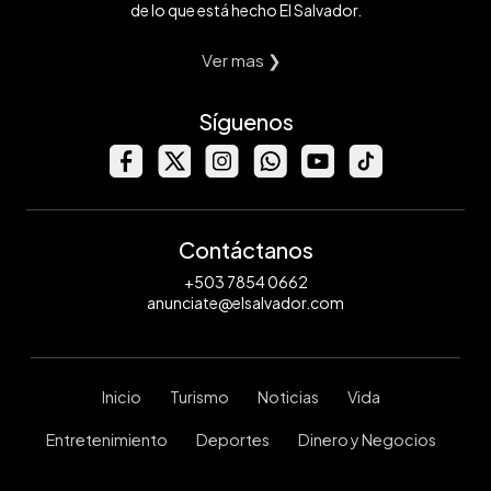
de lo que está hecho El Salvador.
Ver mas ❯
Síguenos
Contáctanos
+503 7854 0662
anunciate@elsalvador.com
Inicio
Turismo
Noticias
Vida
Entretenimiento
Deportes
Dinero y Negocios