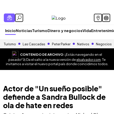
Inicio
Noticias
Turismo
Dinero y negocios
Vida
Entretenim
Turismo
Las Cascadas
Peter Parker
Nativos
Negocios
CONTENIDO DE ARCHIVO:
¡Estás navegando en el
pasado! 🚀 Da el salto a la nueva versión de
elsalvador.com
. Te
invitamos a visitar el nuevo portal país donde coincidimos todos.
Actor de "Un sueño posible"
defiende a Sandra Bullock de
ola de hate en redes