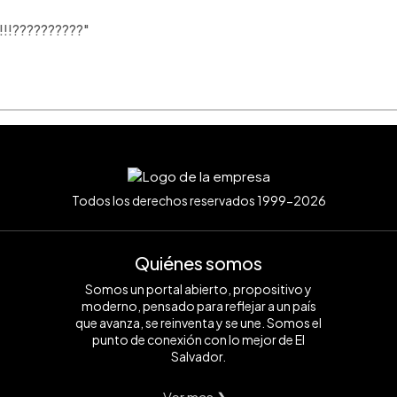
e!!!??????????"
Todos los derechos reservados 1999-2026
Quiénes somos
Somos un portal abierto, propositivo y
moderno, pensado para reflejar a un país
que avanza, se reinventa y se une. Somos el
punto de conexión con lo mejor de El
Salvador.
Ver mas ❯