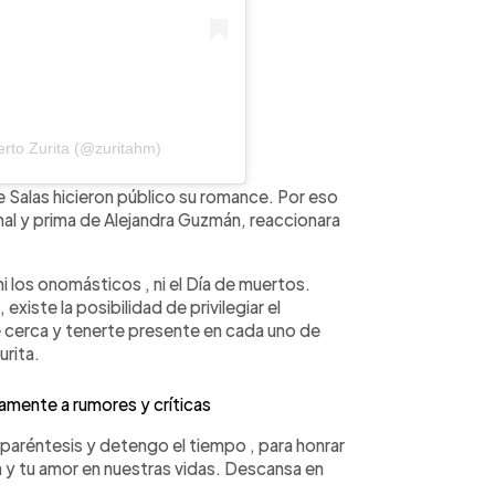
rto Zurita (@zuritahm)
e Salas hicieron público su romance. Por eso
inal y prima de Alejandra Guzmán, reaccionara
 ni los onomásticos , ni el Día de muertos.
xiste la posibilidad de privilegiar el
e cerca y tenerte presente en cada uno de
urita.
mente a rumores y críticas
paréntesis y detengo el tiempo , para honrar
 y tu amor en nuestras vidas. Descansa en