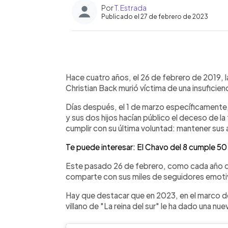
Por
T. Estrada
Publicado el 27 de febrero de 2023
0:00
Facebook
Twitter
►
Escuchar artículo
Hace cuatro años, el 26 de febrero de 2019, l
Christian Back murió víctima de una insuficienc
Días después, el 1 de marzo específicamente,
y sus dos hijos hacían público el deceso de l
cumplir con su última voluntad: mantener sus
Te puede interesar: El Chavo del 8 cumple 5
Este pasado 26 de febrero, como cada año des
comparte con sus miles de seguidores emotiv
Hay que destacar que en 2023, en el marco de
villano de "La reina del sur" le ha dado una nu