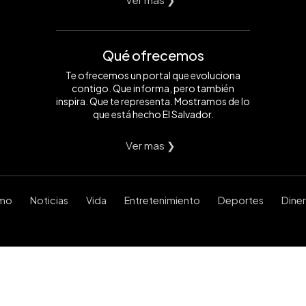
Qué ofrecemos
Te ofrecemos un portal que evoluciona
contigo. Que informa, pero también
inspira. Que te representa. Mostramos de lo
que está hecho El Salvador.
Ver mas ❯
smo
Noticias
Vida
Entretenimiento
Deportes
Dine