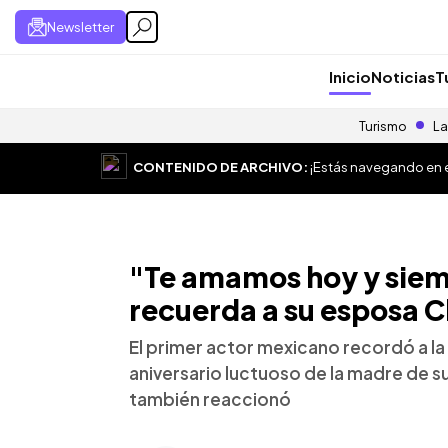
Newsletter
Inicio
Noticias
T
Turismo
La
CONTENIDO DE ARCHIVO:
¡Estás navegando en el
"Te amamos hoy y siem
recuerda a su esposa C
El primer actor mexicano recordó a la 
aniversario luctuoso de la madre de sus
también reaccionó