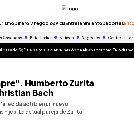
urismo
Dinero y negocios
Vida
Entretenimiento
Deportes
Ento
s Cascadas
Peter Parker
Nativos
Negocios
Centro Histór
 pasado! 🚀 Da el salto a la nueva versión de
elsalvador.com
. Te invitam
pre". Humberto Zurita
hristian Bach
fallecida actriz en un nuevo
 hijos. La actual pareja de Zurita