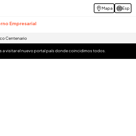
Mapa
Esp
rno Empresarial
ico Centenario
os a visitar el nuevo portal país donde coincidimos todos.