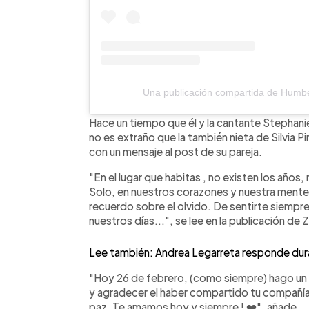
Una publicación compartida de Humbe
Hace un tiempo que él y la cantante Stephani
no es extraño que la también nieta de Silvia P
con un mensaje al post de su pareja.
"En el lugar que habitas , no existen los años,
Solo, en nuestros corazones y nuestra mente, e
recuerdo sobre el olvido. De sentirte siempr
nuestros días...", se lee en la publicación de Z
Lee también: Andrea Legarreta responde dura
"Hoy 26 de febrero, (como siempre) hago un 
y agradecer el haber compartido tu compañía
paz. Te amamos hoy y siempre ! ❤️", añade.