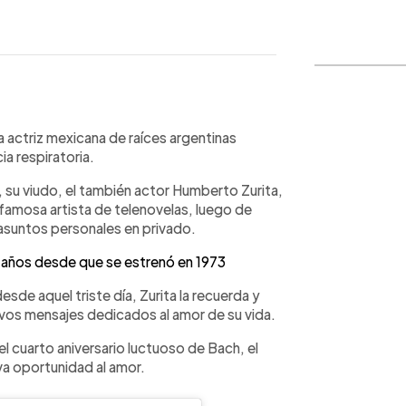
WhatsApp
Copiar link
a actriz mexicana de raíces argentinas
ia respiratoria.
 su viudo, el también actor Humberto Zurita,
a famosa artista de telenovelas, luego de
 asuntos personales en privado.
0 años desde que se estrenó en 1973
de aquel triste día, Zurita la recuerda y
os mensajes dedicados al amor de su vida.
l cuarto aniversario luctuoso de Bach, el
eva oportunidad al amor.