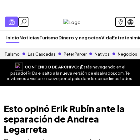
Inicio
Noticias
Turismo
Dinero y negocios
Vida
Entretenim
Turismo
Las Cascadas
Peter Parker
Nativos
Negocios
CONTENIDO DE ARCHIVO:
¡Estás navegando en el
pasado! 🚀 Da el salto a la nueva versión de
elsalvador.com
. Te
invitamos a visitar el nuevo portal país donde coincidimos todos.
Esto opinó Erik Rubín ante la
separación de Andrea
Legarreta