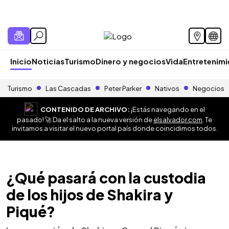
Inicio
Noticias
Turismo
Dinero y negocios
Vida
Entretenim
Turismo
Las Cascadas
Peter Parker
Nativos
Negocios
CONTENIDO DE ARCHIVO:
¡Estás navegando en el
pasado! 🚀 Da el salto a la nueva versión de
elsalvador.com
. Te
invitamos a visitar el nuevo portal país donde coincidimos todos.
¿Qué pasará con la custodia
de los hijos de Shakira y
Piqué?