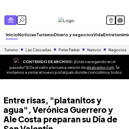
Inicio
Noticias
Turismo
Dinero y negocios
Vida
Entretenim
Turismo
Las Cascadas
Peter Parker
Nativos
Negocios
CONTENIDO DE ARCHIVO:
¡Estás navegando en el
pasado! 🚀 Da el salto a la nueva versión de
elsalvador.com
. Te
invitamos a visitar el nuevo portal país donde coincidimos todos.
Entre risas, "platanitos y
agua", Verónica Guerrero y
Ale Costa preparan su Día de
San Valentín