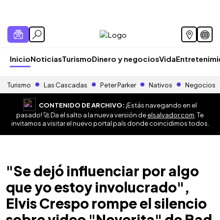
Inicio
Noticias
Turismo
Dinero y negocios
Vida
Entretenim
Turismo
Las Cascadas
Peter Parker
Nativos
Negocios
CONTENIDO DE ARCHIVO:
¡Estás navegando en el
pasado! 🚀 Da el salto a la nueva versión de
elsalvador.com
. Te
invitamos a visitar el nuevo portal país donde coincidimos todos.
"Se dejó influenciar por algo
que yo estoy involucrado",
Elvis Crespo rompe el silencio
sobre video "Neverita" de Bad