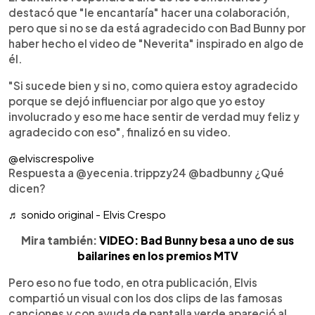
destacó que "le encantaría" hacer una colaboración,
pero que si no se da está agradecido con Bad Bunny por
haber hecho el video de "Neverita" inspirado en algo de
él.
"Si sucede bien y si no, como quiera estoy agradecido
porque se dejó influenciar por algo que yo estoy
involucrado y eso me hace sentir de verdad muy feliz y
agradecido con eso", finalizó en su video.
@elviscrespolive
Respuesta a @yecenia.trippzy24 @badbunny ¿Qué
dicen?
♬ sonido original - Elvis Crespo
Mira también:
VIDEO: Bad Bunny besa a uno de sus
bailarines en los premios MTV
Pero eso no fue todo, en otra publicación, Elvis
compartió un visual con los dos clips de las famosas
canciones y con ayuda de pantalla verde apareció al